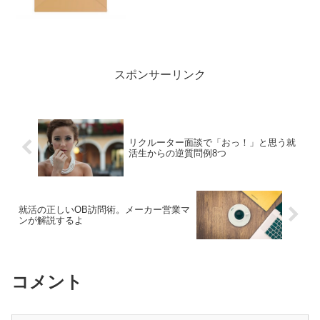
報を入れるべきか分からない」というの
があります。そこで今回は“就活メール署
名の書き方を復習し、考えうる全例文と
全注意点”を紹介します...
スポンサーリンク
リクルーター面談で「おっ！」と思う就
活生からの逆質問例8つ
就活の正しいOB訪問術。メーカー営業マ
ンが解説するよ
コメント