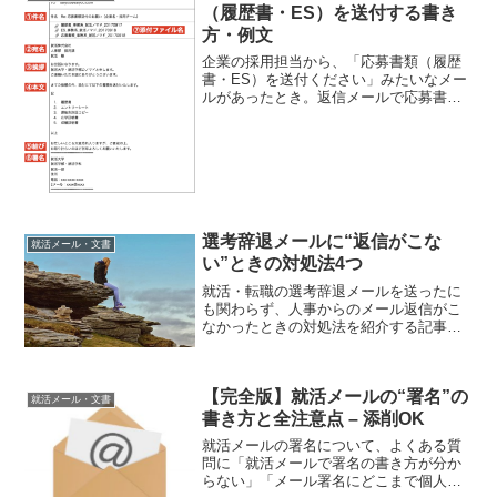
（履歴書・ES）を送付する書き
方・例文
企業の採用担当から、「応募書類（履歴
書・ES）を送付ください」みたいなメー
ルがあったとき。返信メールで応募書類
（履歴書・ES・在学証明書・成績証明書
など）を添付して送るときの書き方を、
例文つきで誰よりも正しく解説する記
事。就活メールにかんす...
選考辞退メールに“返信がこな
就活メール・文書
い”ときの対処法4つ
就活・転職の選考辞退メールを送ったに
も関わらず、人事からのメール返信がこ
なかったときの対処法を紹介する記事。
まずは考えられる4つの対処法をざっくり
と。 シンプルに電話して確認する→ シン
プルに人事担当に電話で確認するのが、
【完全版】就活メールの“署名”の
もっとも早いやり方...
就活メール・文書
書き方と全注意点 – 添削OK
就活メールの署名について、よくある質
問に「就活メールで署名の書き方が分か
らない」「メール署名にどこまで個人情