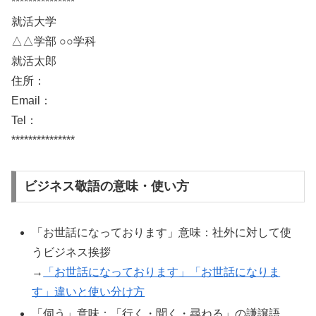
***************
就活大学
△△学部 ○○学科
就活太郎
住所：
Email：
Tel：
***************
ビジネス敬語の意味・使い方
「お世話になっております」意味：社外に対して使
うビジネス挨拶
→
「お世話になっております」「お世話になりま
す」違いと使い分け方
「伺う」意味：「行く・聞く・尋ねる」の謙譲語