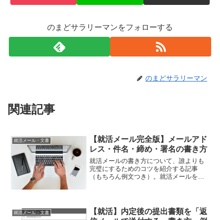
のまどサラリーマンをフォローする
のまどサラリーマン
関連記事
【就活メール完全版】メールアド
就活メール・文書
レス・件名・締め・署名の書き方
就活メールの書き方について、誰よりも
完璧にするためのコツを紹介する記事
（もちろん例文つき）。就活メールを書
くときにもっとも間違いの多い、以下の
マナーについて重点的に解説していきま
す。 メールアドレス メール件名 メール
本文 メール締め・結び...
【就活】内定後の提出書類を「返
就活メール・文書