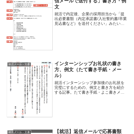
信メールで送付する」書き方・例
文
就活で内定後、企業の採用担当から「提
出必要書類（内定承諾書/入社誓約書/卒業
見込書など）を送付ください」みたいな
メールがあったとき。返信メールで書類
を添付して送るときの書き方を、例文つ
きで誰よりも正しく解説する記事。就活
メールにかんする以下...
インターンシップお礼状の書き
就活メール・文書
方、例文（たて書き手紙・メー
ル）
就活インターンシップ参加後のお礼状を
完璧にするための、例文と書き方を紹介
する記事。たて書き手紙・よこ書きメー
ルの2パターンについて解説します。まず
は基本として、インターンシップのお礼
状は以下のような構成になっていると、
すばらしい手紙となりま...
【就活】返信メールで応募書類
就活メール・文書