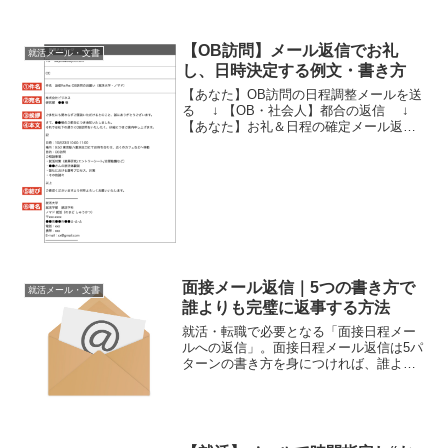
中にてご確認ください。就活や転職のご
参考になりましたら嬉しい...
【OB訪問】メール返信でお礼
就活メール・文書
し、日時決定する例文・書き方
【あなた】OB訪問の日程調整メールを送
る ↓ 【OB・社会人】都合の返信 ↓
【あなた】お礼＆日程の確定メール返信
➡︎ 今回はココ！ ↓ 【OB・社会人】メ
ール返信※長文になりますので「目次」
より目的部分へどうぞ。OB訪問メールへ
の...
面接メール返信｜5つの書き方で
就活メール・文書
誰よりも完璧に返事する方法
就活・転職で必要となる「面接日程メー
ルへの返信」。面接日程メール返信は5パ
ターンの書き方を身につければ、誰より
も完璧にできます。その書き方を例文つ
きで解説していきます。また、この記事
では就活生・転職者のよくある以下の質
問すべてに対応しており...