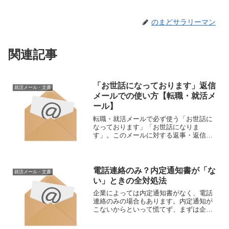
のまどサラリーマン
関連記事
「お世話になっております」返信
就活メール・文書
メールでの使い方【転職・就活メ
ール】
転職・就活メールで必ず使う「お世話に
なっております」「お世話になりま
す」。このメールに対する返事・返信は
どうする？返信メールに使ってもいい？
という疑問を解消していく記事。まずは
結論として「お世話になっております」
へのメール返信は「お世話にな...
電話連絡のみ？内定通知書が「な
就活メール・文書
い」ときの全対処法
企業によっては内定通知書がなく、電話
連絡のみの場合もあります。内定通知が
こないからといって慌てず、まずは企業
に問い合わせをしましょう。具体的な問
い合わせメールの書き方、注意点は記事