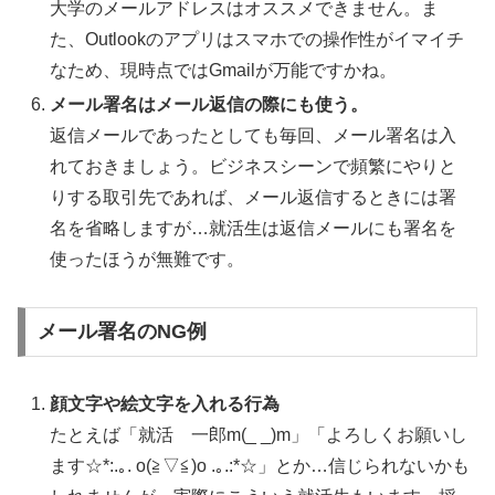
大学のメールアドレスはオススメできません。ま
た、Outlookのアプリはスマホでの操作性がイマイチ
なため、現時点ではGmailが万能ですかね。
メール署名はメール返信の際にも使う。
返信メールであったとしても毎回、メール署名は入
れておきましょう。ビジネスシーンで頻繁にやりと
りする取引先であれば、メール返信するときには署
名を省略しますが…就活生は返信メールにも署名を
使ったほうが無難です。
メール署名のNG例
顔文字や絵文字を入れる行為
たとえば「就活 一郎m(_ _)m」「よろしくお願いし
ます☆*:.｡. o(≧▽≦)o .｡.:*☆」とか…信じられないかも