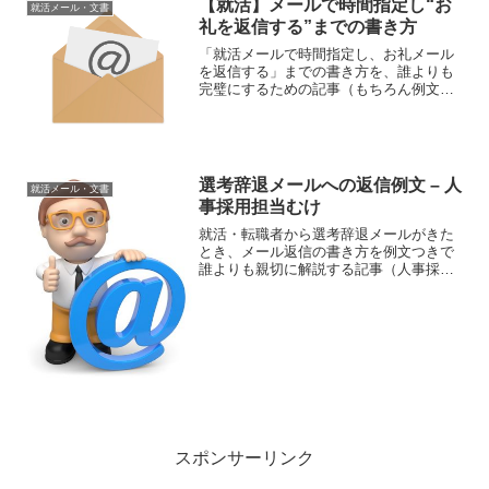
【就活】メールで時間指定し“お
就活メール・文書
礼を返信する”までの書き方
「就活メールで時間指定し、お礼メール
を返信する」までの書き方を、誰よりも
完璧にするための記事（もちろん例文つ
き）。また、この記事では就活メールに
関する以下の質問、すべてに対応してお
ります。 「面接日程調整の時間指定した
いけど、メールの書き方...
選考辞退メールへの返信例文 – 人
就活メール・文書
事採用担当むけ
就活・転職者から選考辞退メールがきた
とき、メール返信の書き方を例文つきで
誰よりも親切に解説する記事（人事採用
担当むけです）。まずは「選考辞退メー
ルへの返信」の書き方をざっくりと。 選
考辞退メールを「受け取り、了解した」
の連絡 就活生・転職者...
スポンサーリンク