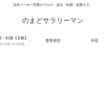
化学メーカー営業のブログ。就活・転職・副業ネタ。
のまどサラリーマン
活・転職【全般】
業界研究
年収
就職活動に必要な志望動機・メールマナー・業界研究などに役立つ知識を公開するページ。