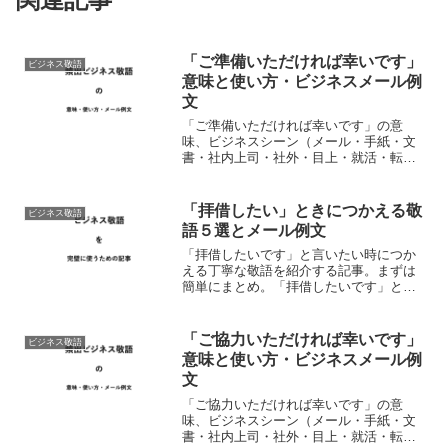
「ご準備いただければ幸いです」
ビジネス敬語
意味と使い方・ビジネスメール例
文
「ご準備いただければ幸いです」の意
味、ビジネスシーン（メール・手紙・文
書・社内上司・社外・目上・就活・転
職）にふさわしい使い方、注意点につい
て。ビジネスメールの例文つきで誰より
も正しく解説する記事。※長文になりま
「拝借したい」ときにつかえる敬
ビジネス敬語
すので「見出し」より目的部分...
語５選とメール例文
「拝借したいです」と言いたい時につか
える丁寧な敬語を紹介する記事。まずは
簡単にまとめ。「拝借したいです」と言
いたいときにはビジネスシーンにおうじ
て以下のような敬語をつかうと丁寧。
【丁寧】拝借したく存じます。 【かなり
「ご協力いただければ幸いです」
ビジネス敬語
丁寧】拝借いたしたく存...
意味と使い方・ビジネスメール例
文
「ご協力いただければ幸いです」の意
味、ビジネスシーン（メール・手紙・文
書・社内上司・社外・目上・就活・転