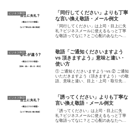
職）にふさわしい使い方、注意点につい
て。ビジネスメールの例文つきで誰より
も正しく解説する記事。なお…相手にな
「同行してください」よりも丁寧
ビジネス敬語
にか協力してもらいたいときに...
な言い換え敬語・メール例文
「同行してください」は上司・目上に失
礼？ビジネスメールに使えるもっと丁寧
な敬語ってなに？とご心配のあなたへ。
「同行してください」は目上や上司・取
引先へのビジネスメールに使っても失礼
ということでは無いのですが…時と場合
敬語「ご通知くださいますよう
ビジネス敬語
によっては上から目線に感...
vs 頂きますよう」意味と違い・
使い方
① ご通知くださいますよう~vs.② ご通知
いただきますよう（頂きますよう）~の敬
語、意味と違い、目上・上司・取引先へ
の使い方、注意点についてビジネスメー
ルの例文つきで誰よりも正しく解説して
いく記事。まずは基本。「ご通知くださ
「誘ってください」よりも丁寧な
ビジネス敬語
いますよう v...
言い換え敬語・メール例文
「誘ってください」は上司・目上に失
礼？ビジネスメールに使えるもっと丁寧
な敬語ってなに？とご心配のあなたへ。
「誘ってください」は目上や上司・取引
先へのビジネスメールに使っても失礼と
いうことでは無いのですが…時と場合に