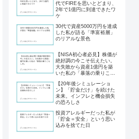
代でFIREを思いとどまり、
2年で1億円に到達できたワ
ケ
30代で資産5000万円を達成
した私が語る「準富裕層」
のリアルな景色
【NISA初心者必見】株価が
絶好調の今こそ伝えたい。
大失敗から資産1億円を築
いた私の「暴落の乗りこな
し方」
【20年後シミュレーショ
ン】「貯金だけ」を続けた
未来。インフレと機会損失
の恐ろしさ
投資アレルギーだった私が
「貯金＝安全」という思い
込みを捨てた日