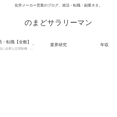
化学メーカー営業のブログ。就活・転職・副業ネタ。
のまどサラリーマン
活・転職【全般】
業界研究
年収
就職活動に必要な志望動機・メールマナー・業界研究などに役立つ知識を公開するページ。