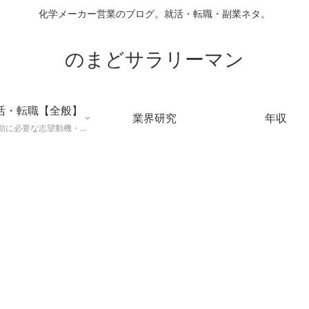
化学メーカー営業のブログ。就活・転職・副業ネタ。
のまどサラリーマン
活・転職【全般】
業界研究
年収
就職活動に必要な志望動機・メールマナー・業界研究などに役立つ知識を公開するページ。