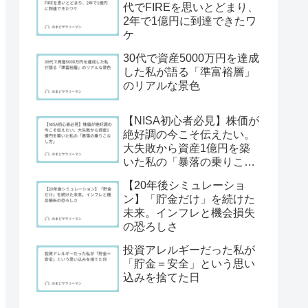
代でFIREを思いとどまり、
2年で1億円に到達できたワ
ケ
30代で資産5000万円を達成
した私が語る「準富裕層」
のリアルな景色
【NISA初心者必見】株価が
絶好調の今こそ伝えたい。
大失敗から資産1億円を築
いた私の「暴落の乗りこな
し方」
【20年後シミュレーショ
ン】「貯金だけ」を続けた
未来。インフレと機会損失
の恐ろしさ
投資アレルギーだった私が
「貯金＝安全」という思い
込みを捨てた日