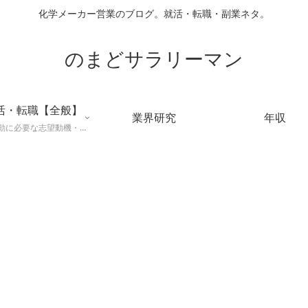
化学メーカー営業のブログ。就活・転職・副業ネタ。
のまどサラリーマン
活・転職【全般】
業界研究
年収
就職活動に必要な志望動機・メールマナー・業界研究などに役立つ知識を公開するページ。