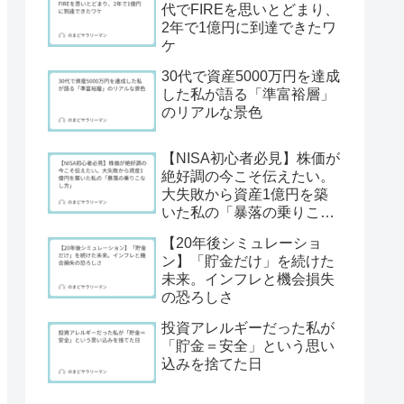
代でFIREを思いとどまり、
2年で1億円に到達できたワ
ケ
30代で資産5000万円を達成
した私が語る「準富裕層」
のリアルな景色
【NISA初心者必見】株価が
絶好調の今こそ伝えたい。
大失敗から資産1億円を築
いた私の「暴落の乗りこな
し方」
【20年後シミュレーショ
ン】「貯金だけ」を続けた
未来。インフレと機会損失
の恐ろしさ
投資アレルギーだった私が
「貯金＝安全」という思い
込みを捨てた日