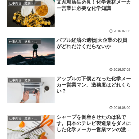
文系就活生必見！化学素材メーカ
仕事内容・激務・ブラック度
ー営業に必要な化学知識
2016.07.03
バブル経済の遺物|大企業の役員
仕事内容・激務・ブラック度
がどれだけくだらないか
2016.07.02
アップルの下僕となった化学メー
仕事内容・激務・ブラック度
カー営業マン。激務度はどれくら
い？
2016.06.09
シャープを倒産させたのは私で
仕事内容・激務・ブラック度
す。日本のテレビ製造業をダメに
した化学メーカー営業マンの激
白！