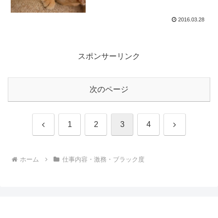
2016.03.28
スポンサーリンク
次のページ
前
次
1
2
3
4
へ
へ
ホーム
仕事内容・激務・ブラック度