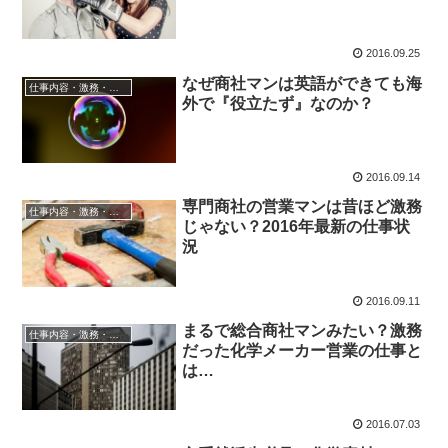
2016.09.25
なぜ商社マンは英語ができても海
仕事内容・激務・ブラック度
外で『役立たず』なのか？
2016.09.14
専門商社の営業マンは昔ほど激務
仕事内容・激務・ブラック度
じゃない？2016年最新の仕事状
況
2016.09.11
まるで総合商社マンみたい？激務
仕事内容・激務・ブラック度
だった化学メーカー営業の仕事と
は…
2016.07.03