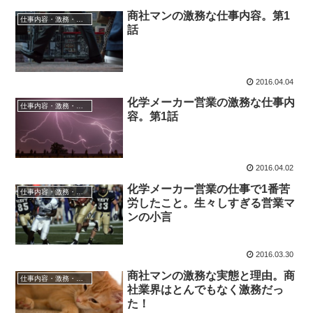
商社マンの激務な仕事内容。第1
仕事内容・激務・ブラック度
話
2016.04.04
化学メーカー営業の激務な仕事内
仕事内容・激務・ブラック度
容。第1話
2016.04.02
化学メーカー営業の仕事で1番苦
仕事内容・激務・ブラック度
労したこと。生々しすぎる営業マ
ンの小言
2016.03.30
商社マンの激務な実態と理由。商
仕事内容・激務・ブラック度
社業界はとんでもなく激務だっ
た！