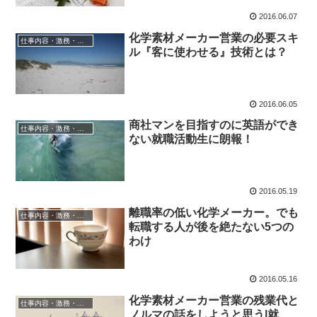
2016.06.07
化学素材メーカー営業の必要スキ
仕事内容・激務・ブラック度
ル『客に使わせる』技術とは？
2016.06.05
商社マンを目指すのに英語ができ
仕事内容・激務・ブラック度
ない就職活動生に朗報！
2016.05.19
離職率の低い化学メーカー。でも
仕事内容・激務・ブラック度
転職する人が後を絶たない5つの
わけ
2016.05.16
化学素材メーカー営業の残業代と
仕事内容・激務・ブラック度
ノルマの話をしようと思う|就