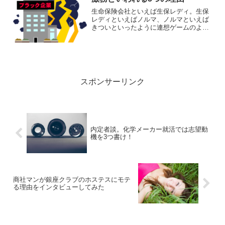
生命保険会社といえば生保レディ。生保
レディといえばノルマ、ノルマといえば
きついといったように連想ゲームのよう
に関連ワードが思い浮かぶ生命保険業
界。生保レディというくらいですから個
人生命保険の営業は女性が多いのです
が…よく「生保はノルマがある...
スポンサーリンク
内定者談。化学メーカー就活では志望動
機を3つ書け！
商社マンが銀座クラブのホステスにモテ
る理由をインタビューしてみた