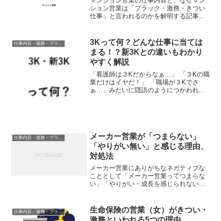
マンション営業の仕事内容と、なぜマン
ション営業は「ブラック・激務・きつい
仕事」と言われるのかを解明する記事。
就活・転職者のよくある以下の質問すべ
てに対応しています。 マンション営業っ
て激務ランキングの上位にいるけど、な
3Kって何？どんな仕事に当ては
仕事内容・激務・ブラック度
んでそんなに忙しいの？...
まる！？新3Kとの違いもわかり
やすく解説
「看護師は３Kだからなぁ…」 「３Kの職
業だけはイヤだ！」 「職場が３Kでさ
ぁ…」みたいに隠語のようにつかわれる
ことのおおい３K（サンケー）という単
語。そもそもの意味と、どんな仕事なり
職業・職場のことをさすのか、具体例を
あげてわかりやすく解...
メーカー営業が「つまらない」
仕事内容・激務・ブラック度
「やりがい無い」と感じる理由、
対処法
メーカー営業にありがちなネガティブな
こととして「メーカー営業ってつまらな
い」「やりがい・成長を感じられない仕
事」というのがあります。でも私は思う
のです。仕事が「つまらない」ことで悩
めるなんて最高に素晴らしい！仕事に
生命保険の営業（女）がきつい・
仕事内容・激務・ブラック度
「やりがい・自己成長がない...
激務といわれる5つの理由