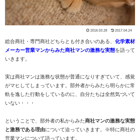
2016.03.28
2017.04.24
総合商社・専門商社どちらとも付き合いのある、
化学素材
メーカー営業マンからみた商社マンの激務な実態
を語って
いきます。
実は商社マンは激務な状態が普通になりすぎていて、感覚
がマヒしてしまっています。部外者からみたら明らかに常
軌を逸した行動をしているのに、自分たちは全然気づいて
いない・・・
ということで、部外者の私からみた
商社マンの激務な実態
と激務である理由
について迫っていきます。※特に商社の
営業マンについて語っています。