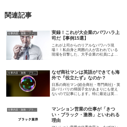
関連記事
実録！これが大企業のパワハラ上
仕事内容・激務・ブラック度
司だ【事例15選】
これが上司からのリアルなパワハラ現
場！！私自身と周囲の人が言われている
現場を目撃した、大手企業の社員による
告白です。ということで上司のパワハラ
発言をまとめてみました。*すべて実例で
す。上司によるパワハラ事例まとめおま
なぜ商社マンは英語ができても海
えら、もっと残業しろよ！...
仕事内容・激務・ブラック度
外で『役立たず』なのか？
日系の商社マン(総合商社・専門商社)・英
語バリバリの帰国子女があまりにも使え
ないので記事にします。特に最近は英語
ができるだけで採用されている商社マン
が多く、ほんとに困っちゃいます…総合
商社・専門商社の新卒人事採用担当はこ
マンション営業の仕事が「きつ
仕事内容・激務・ブラック度
の記事を読んでなんと...
い・ブラック・激務」といわれる
理由