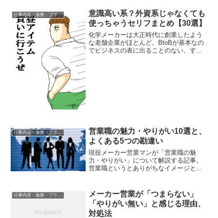
意識高い系？外資系じゃなくても
仕事内容・激務・ブラック度
使っちゃうセリフまとめ【30選】
化学メーカーは大正時代に創業したよう
な老舗企業がほとんど。BtoBが基本なの
でビジネスの表に出ることのない、すご
く地味な業界。そして働いている人も地
味でまじめ。30℃を超える真夏でもネク
タイとジャケットを欠かさないような人
たちなのです。でも...
営業職の魅力・やりがい10選と、
仕事内容・激務・ブラック度
よくある5つの勘違い
現役メーカー営業マンが「営業職の魅
力・やりがい」について解説する記事。
営業職というとありがちなイメージとし
て、以下のようなものがあります。「ノ
ルマに追い詰められる日々…」「ノルマ
未達だと上司に怒鳴られたり、詰められ
メーカー営業が「つまらない」
仕事内容・激務・ブラック度
て大変…」「取引先に頭を下...
「やりがい無い」と感じる理由、
対処法