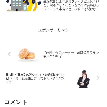
生保業界はよく激務ブラックだと聞くけ
ど、実際のところどうなの？総合職はホ
ワイトって本当？という誰にも聞けない
就活生、転職活動者の疑問。現役の大手
生保マン（総合職）に直接取材をして聞
いた生保業界の裏側をご紹介します。就
活・転職活動のご参考にど...
スポンサーリンク
【飲料・食品メーカー】就職偏差値ラン
キング2018卒
BtoB と BtoC の違いとは？企業例だけで
は不十分！就活生が知っておくべき4つの
こと
コメント