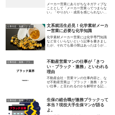
メーカー営業にありがちなネガティブな
こととして「メーカー営業ってつまらな
い」「やりがい・成長を感じられない仕
事」というのがあります。でも私は思う
のです。仕事が「つまらない」ことで悩
めるなんて最高に素晴らしい！仕事に
文系就活生必見！化学素材メーカ
仕事内容・激務・ブラック度
「やりがい・自己成長がない...
ー営業に必要な化学知識
化学素材メーカー営業には化学専門知識
など全くいらないという記事を書きまし
たが、それでも最小限はあったほうが仕
事を進めやすくなります。そこで、どん
な知識が必要なのかをざっくりとまとめ
てみました。就職活動や転職のお役に立
不動産営業マンの仕事が「きつ
てましたら幸いです。 参...
仕事内容・激務・ブラック度
い・ブラック・激務」といわれる
理由
不動産会社・営業マンの仕事内容と、な
ぜ不動産営業は「ブラック・激務・きつ
い仕事」と言われるのかを解明する記
事。就活・転職者のよくある以下の質問
すべてに対応しています。 不動産営業マ
ンって激務ランキングの上位にいるけ
生保の総合職が激務ブラックって
仕事内容・激務・ブラック度
ど、なんでそんなに忙しいの...
本当？現役大手生保マンが語る
よ。