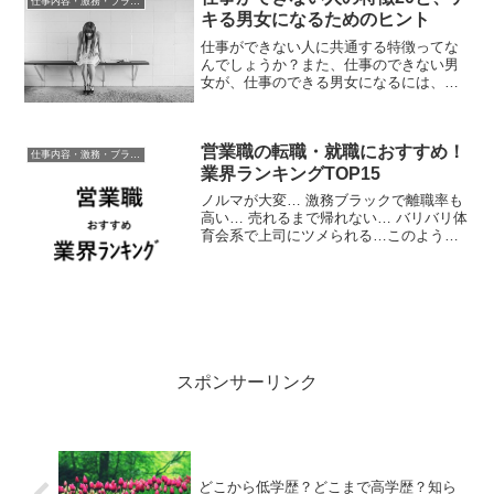
仕事内容・激務・ブラック度
キる男女になるためのヒント
仕事ができない人に共通する特徴ってな
んでしょうか？また、仕事のできない男
女が、仕事のできる男女になるには、一
体どうしたらよいでしょうか？本題の前
にまず「そもそも仕事のできない人と
は？」「定義ってなに？」について少
営業職の転職・就職におすすめ！
し・・・私の考える「仕事がで...
仕事内容・激務・ブラック度
業界ランキングTOP15
ノルマが大変… 激務ブラックで離職率も
高い… 売れるまで帰れない… バリバリ体
育会系で上司にツメられる…このような
ネガティブなイメージが定着している営
業職。たしかに銀行や不動産・証券会社
など一部の業界において営業職はイメー
ジどおりの激務ブラ...
スポンサーリンク
どこから低学歴？どこまで高学歴？知ら