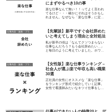
ど、なんでそんなに忙しいの...
にまずやるべき10の事
楽な仕事なんて無い！！ってよく言われ
てるけど・・・確かにそれはそうかもし
れません。なぜなら「楽な仕事」に定義
などなく完全なる自己評価だから。自分
の仕事を語るとき「いや～、仕事が楽勝
過ぎてマジ最高なんですよ！」なんてヒ
【先輩談】新卒ですぐ会社辞めた
仕事内容・激務・ブラック度
トにはこれまで一度も出会...
いと考えてしまう理由と全対処法
私が新卒の頃は「なんてクソつまらない
仕事なんだろう？もう会社辞めたい…」
と毎日のように考えていました。ホワイ
ト企業で有名な会社に勤めているにもか
かわらず、です。そしてコレは私だけで
なく。新卒が100人いれば半分の50人くら
【女性版】楽な仕事ランキング –
仕事内容・激務・ブラック度
いは辞めたい！！と...
社会人が選ぶ楽で年収も高い職業
30選
正社員の女性にオススメな「楽な仕事」
をランキング形式で紹介していく記事。
女性で看護師みたいなキツイ仕事をして
いると、ふと、 夜勤ゼロ！土日祝休み！
プレッシャー無し、責任もない、ヒマす
ぎる！ でも正社員で年収は1000万円！な
んていう年収も...
仕事ができない人の特徴20と、デ