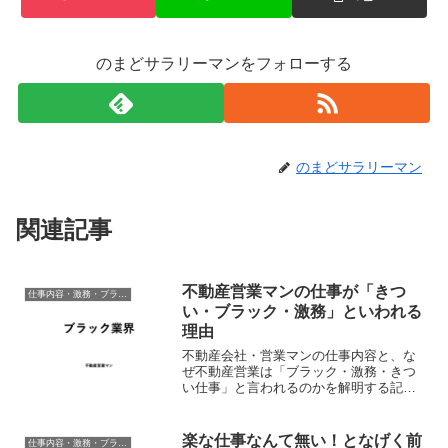
のまどサラリーマンをフォローする
のまどサラリーマン
関連記事
不動産営業マンの仕事が「きつ
仕事内容・激務・ブラック度
い・ブラック・激務」といわれる
理由
不動産会社・営業マンの仕事内容と、な
ぜ不動産営業は「ブラック・激務・きつ
い仕事」と言われるのかを解明する記
事。就活・転職者のよくある以下の質問
すべてに対応しています。 不動産営業マ
ンって激務ランキングの上位にいるけ
楽な仕事なんて無い！となげく前
仕事内容・激務・ブラック度