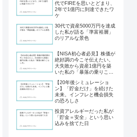
代でFIREを思いとどまり、
2年で1億円に到達できたワ
ケ
30代で資産5000万円を達成
した私が語る「準富裕層」
のリアルな景色
【NISA初心者必見】株価が
絶好調の今こそ伝えたい。
大失敗から資産1億円を築
いた私の「暴落の乗りこな
し方」
【20年後シミュレーショ
ン】「貯金だけ」を続けた
未来。インフレと機会損失
の恐ろしさ
投資アレルギーだった私が
「貯金＝安全」という思い
込みを捨てた日