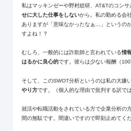
私はマッキンゼーや野村総研、AT&Tのコン
せに大した仕事をしない
から。私の勤める会
ありますが「意味なかったなぁ…」というの
すよね！？
むしろ、一般的には詐欺師と言われている
情
はるかに良心的
です。彼らは少ない報酬（10
そして、このSWOT分析というのは私の大嫌
やり方
です。（個人的な理由で批判する訳で
就活や転職活動をされている方で企業分析の方
間の無駄です。間違いですので即刻止めてく