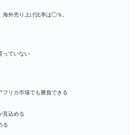
。海外売り上げ比率は◯％。
育っていない
アフリカ市場でも勝負できる
が見込める
める