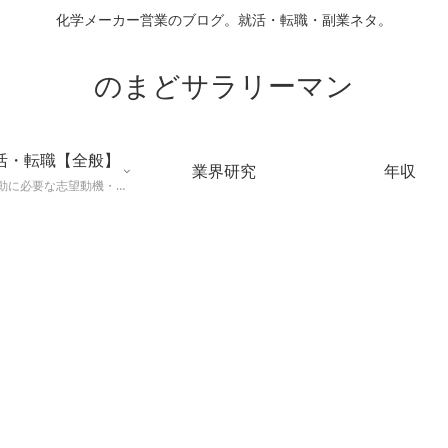
化学メーカー営業のブログ。就活・転職・副業ネタ。
のまどサラリーマン
活・転職【全般】
業界研究
年収
就職活動に必要な志望動機・メールマナー・業界研究などに役立つ知識を公開するページ。