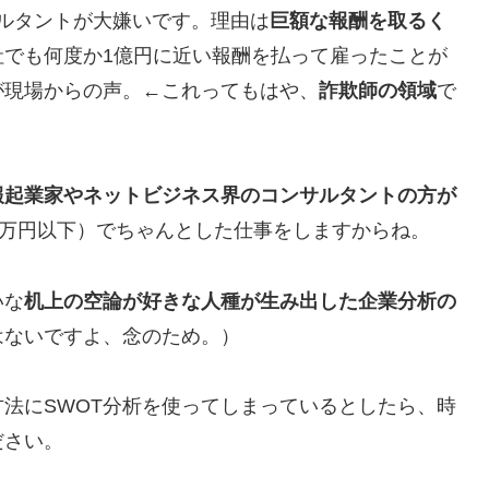
サルタントが大嫌いです。理由は
巨額な報酬を取るく
社でも何度か1億円に近い報酬を払って雇ったことが
が現場からの声。←これってもはや、
詐欺師の領域
で
報起業家やネットビジネス界のコンサルタントの方が
0万円以下）でちゃんとした仕事をしますからね。
いな
机上の空論が好きな人種が生み出した企業分析の
はないですよ、念のため。）
法にSWOT分析を使ってしまっているとしたら、時
ださい。