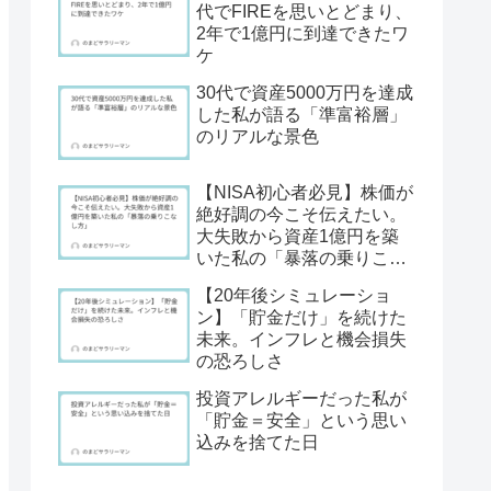
代でFIREを思いとどまり、
2年で1億円に到達できたワ
ケ
30代で資産5000万円を達成
した私が語る「準富裕層」
のリアルな景色
【NISA初心者必見】株価が
絶好調の今こそ伝えたい。
大失敗から資産1億円を築
いた私の「暴落の乗りこな
し方」
【20年後シミュレーショ
ン】「貯金だけ」を続けた
未来。インフレと機会損失
の恐ろしさ
投資アレルギーだった私が
「貯金＝安全」という思い
込みを捨てた日