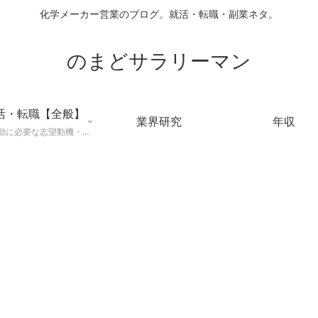
化学メーカー営業のブログ。就活・転職・副業ネタ。
のまどサラリーマン
活・転職【全般】
業界研究
年収
就職活動に必要な志望動機・メールマナー・業界研究などに役立つ知識を公開するページ。