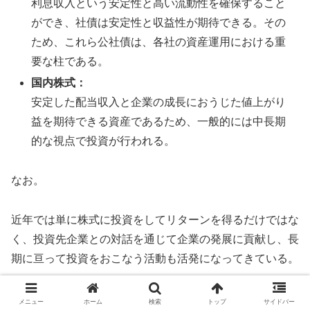
利息収入という安定性と高い流動性を確保すること
ができ、社債は安定性と収益性が期待できる。その
ため、これら公社債は、各社の資産運用における重
要な柱である。
国内株式：
安定した配当収入と企業の成長におうじた値上がり
益を期待できる資産であるため、一般的には中長期
的な視点で投資が行われる。
なお。
近年では単に株式に投資をしてリターンを得るだけではな
く、投資先企業との対話を通じて企業の発展に貢献し、長
期に亘って投資をおこなう活動も活発になってきている。
外国債券や外国株式：
メニュー
ホーム
検索
トップ
サイドバー