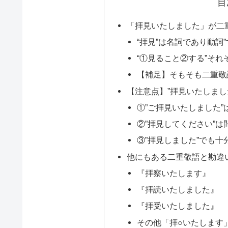
目
「拝見いたしました」が二
“拝見”は名詞であり動詞”
“①見ること②する”そ
【補足】そもそも二重敬
【注意点】”拝見いたしまし
①”ご拝見いたしました”
②”拝見してください”は
③”拝見しました”でも十
他にもある二重敬語と勘違
『拝察いたします』
『拝読いたしました』
『拝受いたしました』
その他「拝○いたします