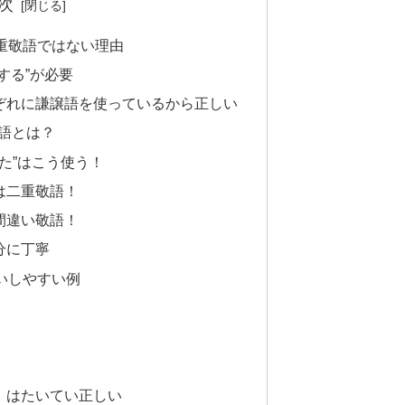
次
重敬語ではない理由
する”が必要
れぞれに謙譲語を使っているから正しい
語とは？
た”はこう使う！
は二重敬語！
間違い敬語！
分に丁寧
いしやすい例
」はたいてい正しい