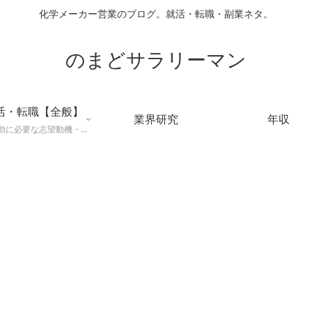
化学メーカー営業のブログ。就活・転職・副業ネタ。
のまどサラリーマン
活・転職【全般】
業界研究
年収
就職活動に必要な志望動機・メールマナー・業界研究などに役立つ知識を公開するページ。