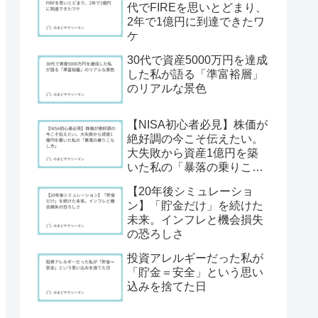
代でFIREを思いとどまり、
2年で1億円に到達できたワ
ケ
30代で資産5000万円を達成
した私が語る「準富裕層」
のリアルな景色
【NISA初心者必見】株価が
絶好調の今こそ伝えたい。
大失敗から資産1億円を築
いた私の「暴落の乗りこな
し方」
【20年後シミュレーショ
ン】「貯金だけ」を続けた
未来。インフレと機会損失
の恐ろしさ
投資アレルギーだった私が
「貯金＝安全」という思い
込みを捨てた日