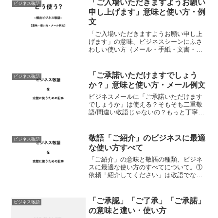
「ご入場いただきますようお願い
ビジネス敬語
意味「お声掛けいただきま...
申し上げます」意味と使い方・例
文
「ご入場いただきますようお願い申し上
げます」の意味、ビジネスシーンにふさ
わしい使い方（メール・手紙・文書・社
内上司・社外・目上・就活・転職）、注
意点について。ビジネスメールの例文つ
きで誰よりも正しく解説する記事。※長
「ご承諾いただけますでしょう
ビジネス敬語
文になりますので「見出し...
か？」意味と使い方・メール例文
ビジネスメールに「ご承諾いただけます
でしょうか」は使える？そもそも二重敬
語/間違い敬語じゃないの？もっと丁寧な
敬語ってなに？とご心配のあなたへ。ビ
ジネスにおける「ご承諾いただけますで
しょうか？」はとくに商談や電話対応で
敬語「ご紹介」のビジネスに最適
ビジネス敬語
使われる敬語。二重敬語...
な使い方すべて
「ご紹介」の意味と敬語の種類、ビジネ
スに最適な使い方のすべてについて。①
依頼「紹介してください」は敬語でなん
て言う？② お礼「紹介してくれてありが
とう」を丁寧な敬語にすると？③ 断り
「お断りします！紹介できません」と言
「ご承認」「ご了承」「ご承諾」
ビジネス敬語
いたいのだけど…④ ...
の意味と違い・使い方