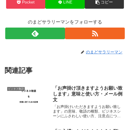
Pocket
LINE
コピー
のまどサラリーマンをフォローする
のまどサラリーマン
関連記事
「お声掛け頂きますようお願い致
ビジネス敬語
します」意味と使い方・メール例
文
「お声掛けいただきますようお願い致し
ます」の意味、敬語の種類、ビジネスシ
ーンにふさわしい使い方、注意点につい
て。ビジネスメールの例文つきで誰より
も正しく解説する記事。※長文になりま
すので「見出し」より目的部分へどうぞ