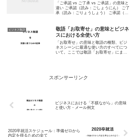
「ご承認 vs ご了承 vs ご承諾」の意味と
違い ご承認（読み：ごしょうにん） ご了
承（読み：ごりょうしょう） ご承諾（読
み：ごしょうだく）似たような３つの言
葉の意味と違い・使い方について、ビジ
ネスメール例文つきで詳しく解説してい
敬語「お取寄せ」の意味とビジネ
ビジネス敬語
きます。...
スにおける全使い方
「お取寄せ」の意味と敬語の種類、ビジ
ネスシーンに最適な使い方のすべてにつ
いて。ここでは敬語「お取寄せ」にまつ
わる疑問のすべてに答えを示していきま
す。※長文になりますので「見出し」よ
り目的部分へどうぞ。"お取寄せ"の意味
と敬語の種類まずは「お...
スポンサーリンク
ビジネスにおける「不躾ながら」の意味
と使い方・メール例文
2020卒就活スケジュール：準備ゼロから
内定を得るための全て