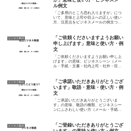
ル例文
「ご多用のところ恐れ入りますが」につ
いて、意味と上司や目上への正しい使い
方、注意点をビジネスメールの例文つき
で誰よりもくわしく解説していく記事。
まず簡単にまとめを。「ご多用のところ
恐れ入りますが」の意味は「忙しい最中
「ご依頼くださいますようお願い
ビジネス敬語
に申し訳ないと思いますが...
申し上げます」意味と使い方・例
文
「ご依頼くださいますようお願い申し上
げます」の意味、ビジネスシーン（メー
ル・手紙・文書・社内上司・社外・目
上・就活・転職）にふさわしい使い方、
注意点について。ビジネスメールの例文
つきで誰よりも正しく解説する記事。※
「ご承諾いただきありがとうござ
ビジネス敬語
長文になりますので「見出し...
います」敬語・意味・使い方・例
文
「ご承諾いただきありがとうございま
す」の意味、敬語の種類、ビジネスシー
ンにふさわしい使い方（メール・手紙・
文書・社内上司・社外・目上・就活・転
職）、注意点について。ビジネスメール
の例文つきで誰よりも正しく解説する記
「ご登録いただきありがとうござ
ビジネス敬語
事。ご承諾いただきありがと...
います」の意味と使い方・例文