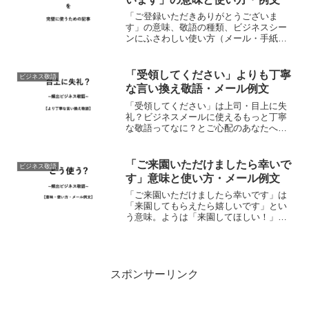
「ご登録いただきありがとうございま
す」の意味、敬語の種類、ビジネスシー
ンにふさわしい使い方（メール・手紙・
文書・社内上司・社外・目上・就活・転
職）、注意点について。ビジネスメール
の例文つきで誰よりも正しく解説する記
「受領してください」よりも丁寧
ビジネス敬語
事。意味「ご登録いただきあ...
な言い換え敬語・メール例文
「受領してください」は上司・目上に失
礼？ビジネスメールに使えるもっと丁寧
な敬語ってなに？とご心配のあなたへ。
「受領してください」は目上や上司・取
引先へのビジネスメールに使っても失礼
ということでは無いのですが…時と場合
「ご来園いただけましたら幸いで
ビジネス敬語
によっては上から目線に感...
す」意味と使い方・メール例文
「ご来園いただけましたら幸いです」は
「来園してもらえたら嬉しいです」とい
う意味。ようは「来園してほしい！」
「来園してください！」と言いたいわけ
ですが・・・丁寧な敬語にするとこんな
風にややこしい表現になります。使い方
は何かしら来園してほしいと...
スポンサーリンク