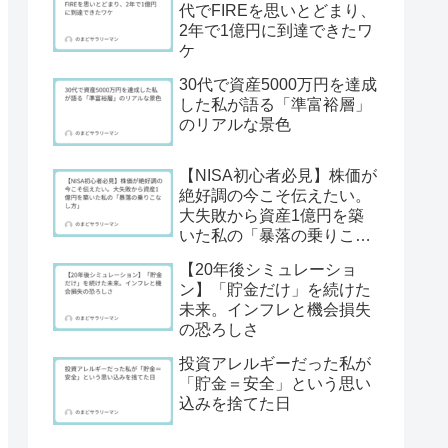
代でFIREを思いとどまり、
2年で1億円に到達できたワ
ケ
30代で資産5000万円を達成
した私が語る「準富裕層」
のリアルな景色
【NISA初心者必見】株価が
絶好調の今こそ伝えたい。
大失敗から資産1億円を築
いた私の「暴落の乗りこな
し方」
【20年後シミュレーショ
ン】「貯金だけ」を続けた
未来。インフレと機会損失
の恐ろしさ
投資アレルギーだった私が
「貯金＝安全」という思い
込みを捨てた日