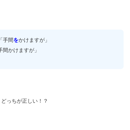
「手間
を
かけますが」
手間かけますが」
、どっちが正しい！？