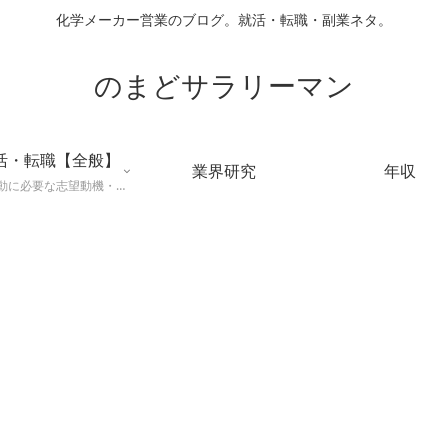
化学メーカー営業のブログ。就活・転職・副業ネタ。
のまどサラリーマン
活・転職【全般】
業界研究
年収
就職活動に必要な志望動機・メールマナー・業界研究などに役立つ知識を公開するページ。