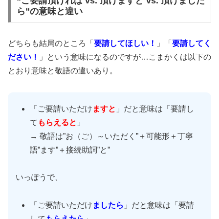
“こ要請頂ければ vs. 頂けますと vs. 頂けました
ら”の意味と違い
どちらも結局のところ「
要請してほしい！
」「
要請してく
ださい！
」という意味になるのですが…こまかくは以下の
とおり意味と敬語の違いあり。
「ご要請いただけ
ますと
」だと意味は「要請し
て
もらえると
」
→ 敬語は”お（ご）～いただく”＋可能形＋丁寧
語”ます”＋接続助詞”と”
いっぽうで、
「ご要請いただけ
ましたら
」だと意味は「要請
して
もらえたら
」