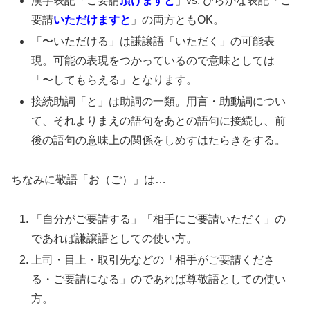
漢字表記「ご要請
頂けますと
」vs. ひらがな表記「ご
要請
いただけますと
」の両方ともOK。
「〜いただける」は謙譲語「いただく」の可能表
現。可能の表現をつかっているので意味としては
「〜してもらえる」となります。
接続助詞「と」は助詞の一類。用言・助動詞につい
て、それよりまえの語句をあとの語句に接続し、前
後の語句の意味上の関係をしめすはたらきをする。
ちなみに敬語「お（ご）」は…
「自分がご要請する」「相手にご要請いただく」の
であれば謙譲語としての使い方。
上司・目上・取引先などの「相手がご要請くださ
る・ご要請になる」のであれば尊敬語としての使い
方。