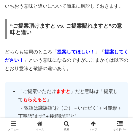
いちおう意味と違いについて簡単に解説しておきます。
“ご提案頂けますと vs. ご提案賜れますと”の意
味と違い
どちらも結局のところ「
提案してほしい！
」「
提案してく
ださい！
」という意味になるのですが…こまかくは以下の
とおり意味と敬語の違いあり。
「ご提案いただけ
ますと
」だと意味は「提案し
て
もらえると
」
→ 敬語は謙譲語”お（ご）～いただく”＋可能形＋
丁寧語”ます”＋接続助詞”と”
メニュー
ホーム
検索
トップ
サイドバー