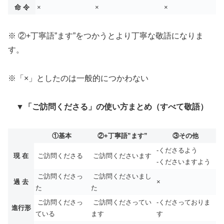
命 令
×
×
×
※ ②+丁寧語”ます”をつかうとより丁寧な敬語になりま
す。
※「×」としたのは一般的につかわない
▼「ご訪問くださる」の使い方まとめ（すべて敬語）
①基本
②+丁寧語”ます”
③その他
-くださるよう
現 在
ご訪問くださる
ご訪問くださいます
-くださいますよう
ご訪問くださっ
ご訪問くださいまし
過 去
×
た
た
ご訪問くださっ
ご訪問くださってい
-くださっておりま
進行形
ている
ます
す