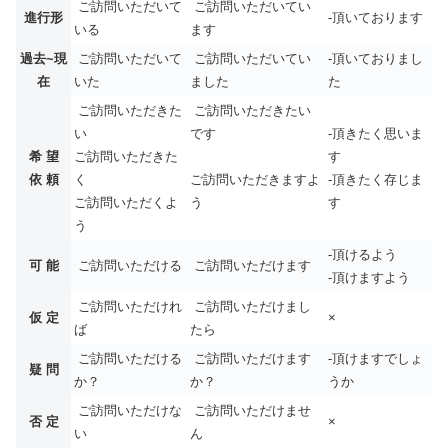
ご訪問いただいて
ご訪問いただいてい
進行形
-頂いております
いる
ます
過去~現
ご訪問いただいて
ご訪問いただいてい
-頂いておりまし
在
いた
ました
た
ご訪問いただきた
ご訪問いただきたい
い
です
-頂きたく思いま
希 望
ご訪問いただきた
す
依 頼
く
-頂きたく存じま
ご訪問いただきますよ
ご訪問いただくよ
す
う
う
-頂けるよう
可 能
ご訪問いただける
ご訪問いただけます
-頂けますよう
ご訪問いただけれ
ご訪問いただけまし
仮 定
×
ば
たら
ご訪問いただける
ご訪問いただけます
-頂けますでしょ
疑 問
か？
か？
うか
ご訪問いただけな
ご訪問いただけませ
否 定
×
い
ん