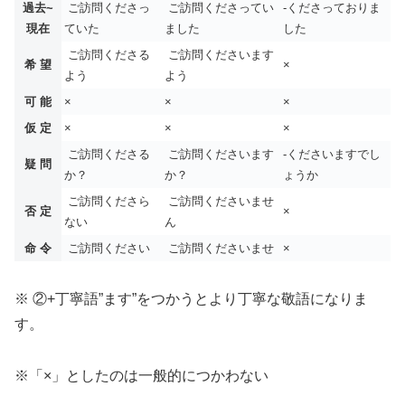
過去~
ご訪問くださっ
ご訪問くださってい
-くださっておりま
現在
ていた
ました
した
ご訪問くださる
ご訪問くださいます
希 望
×
よう
よう
可 能
×
×
×
仮 定
×
×
×
ご訪問くださる
ご訪問くださいます
-くださいますでし
疑 問
か？
か？
ょうか
ご訪問くださら
ご訪問くださいませ
否 定
×
ない
ん
命 令
ご訪問ください
ご訪問くださいませ
×
※ ②+丁寧語”ます”をつかうとより丁寧な敬語になりま
す。
※「×」としたのは一般的につかわない