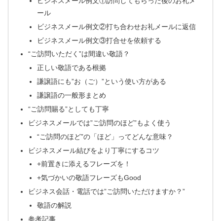
ビジネスメール例文①訪問してもらった後のお礼メ
ール
ビジネスメール例文②打ち合わせお礼メールに返信
ビジネスメール例文③打合せを依頼する
“ご訪問いただく”は間違い敬語？
正しい敬語である根拠
謙譲語にも”お（ご）”という使い方がある
謙譲語の一般形まとめ
“ご訪問賜る”としても丁寧
ビジネスメールでは”ご訪問のほど”もよく使う
“ご訪問のほど”の「ほど」ってどんな意味？
ビジネスメール結びをより丁寧にするコツ
+前置きに添えるフレーズを！
+気づかいの敬語フレーズもGood
ビジネス会話・電話では”ご訪問いただけますか？”
敬語の解説
参考記事