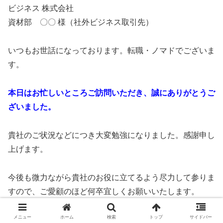
ビジネス 株式会社
資材部 〇〇 様（社外ビジネス取引先）
いつもお世話になっております。転職・ノマドでございま
す。
本日はお忙しいところご訪問いただき、誠にありがとうご
ざいました。
貴社のご状況などにつき大変勉強になりました。感謝申し
上げます。
今後も微力ながら貴社のお役に立てるよう尽力して参りま
すので、ご愛顧のほど何卒宜しくお願いいたします。
メニュー
ホーム
検索
トップ
サイドバー
略儀ではございますが、まずはお礼かたがたご挨拶申し上