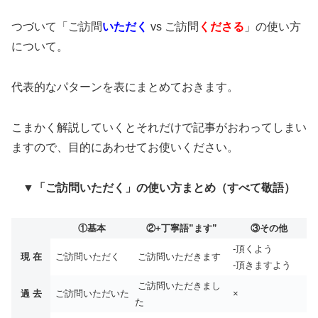
つづいて「ご訪問
いただく
vs ご訪問
くださる
」の使い方
について。
代表的なパターンを表にまとめておきます。
こまかく解説していくとそれだけで記事がおわってしまい
ますので、目的にあわせてお使いください。
▼「ご訪問いただく」の使い方まとめ（すべて敬語）
①基本
②+丁寧語”ます”
③その他
-頂くよう
現 在
ご訪問いただく
ご訪問いただきます
-頂きますよう
ご訪問いただきまし
過 去
ご訪問いただいた
×
た