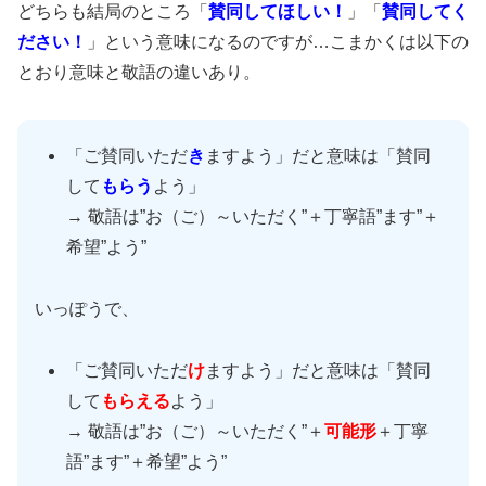
どちらも結局のところ「
賛同してほしい！
」「
賛同してく
ださい！
」という意味になるのですが…こまかくは以下の
とおり意味と敬語の違いあり。
「ご賛同いただ
き
ますよう」だと意味は「賛同
して
もらう
よう」
→ 敬語は”お（ご）～いただく”＋丁寧語”ます”＋
希望”よう”
いっぽうで、
「ご賛同いただ
け
ますよう」だと意味は「賛同
して
もらえる
よう」
→ 敬語は”お（ご）～いただく”＋
可能形
＋丁寧
語”ます”＋希望”よう”