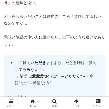
う
」の意味と違い。
どちらも言いたいことは結局のところ「賛同してほしい」
なのですが…
意味と敬語の使い方に違いあり。以下のような違いがあり
ます。
「ご賛同
いただき
ますよう」だと意味は「賛同
して
もらう
よう」
→ 敬語は
謙譲語”お（ご）～いただく”
＋丁寧
語”ます”＋希望”よう”
いっぽうで、
メニュー
ホーム
検索
トップ
サイドバー