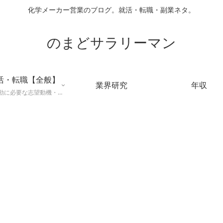
化学メーカー営業のブログ。就活・転職・副業ネタ。
のまどサラリーマン
活・転職【全般】
業界研究
年収
就職活動に必要な志望動機・メールマナー・業界研究などに役立つ知識を公開するページ。