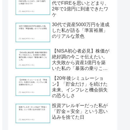
代でFIREを思いとどまり、
2年で1億円に到達できたワ
ケ
30代で資産5000万円を達成
した私が語る「準富裕層」
のリアルな景色
【NISA初心者必見】株価が
絶好調の今こそ伝えたい。
大失敗から資産1億円を築
いた私の「暴落の乗りこな
し方」
【20年後シミュレーショ
ン】「貯金だけ」を続けた
未来。インフレと機会損失
の恐ろしさ
投資アレルギーだった私が
「貯金＝安全」という思い
込みを捨てた日