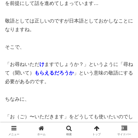
を前提にして話を進めてしまっています…
敬語としては正しいのですが日本語としておかしなことに
なりますね。
そこで、
「お尋ねいただ
け
ますでしょうか？」というように「尋ね
て（聞いて）
もらえるだろうか
」という意味の敬語にする
必要があるのです。
ちなみに、
「お（ご）〜いただきます」をどうしても使いたいのでし
たら「お尋ね
いただきますようお願い致します
」とすれば
正しい敬語になります。
メニュー
ホーム
検索
トップ
サイドバー