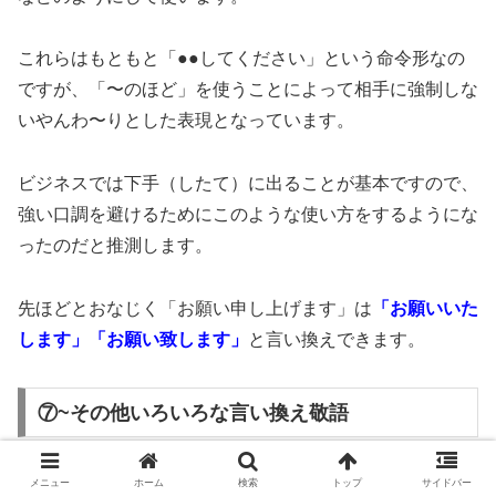
これらはもともと「●●してください」という命令形なの
ですが、「〜のほど」を使うことによって相手に強制しな
いやんわ〜りとした表現となっています。
ビジネスでは下手（したて）に出ることが基本ですので、
強い口調を避けるためにこのような使い方をするようにな
ったのだと推測します。
先ほどとおなじく「お願い申し上げます」は
「お願いいた
します」「お願い致します」
と言い換えできます。
⑦~その他いろいろな言い換え敬語
敬語の種類というのは本当にいろいろあります。
メニュー
ホーム
検索
トップ
サイドバー