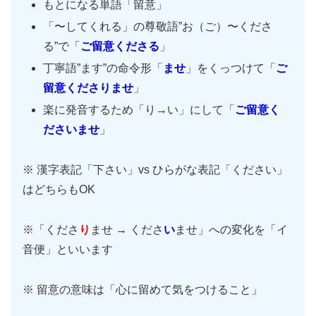
もとになる単語「留意」
「〜してくれる」の尊敬語”お（ご）〜くださ
る”で「
ご留意くださる
」
丁寧語”ます”の命令形「
ませ
」をくっつけて「
ご
留意くださりませ
」
楽に発音するため「り→い」にして「
ご留意く
ださいませ
」
※ 漢字表記「下さい」vs ひらがな表記「ください」
はどちらもOK
※「くださ
り
ませ → くださ
い
ませ」への変化を「イ
音便」といいます
※ 留意の意味は「心に留めて気をつけること」