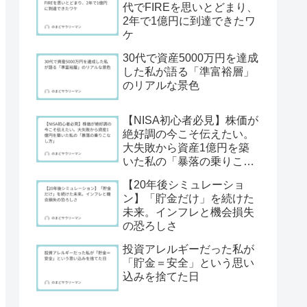
代でFIREを思いとどまり、
2年で1億円に到達できたワ
ケ
30代で資産5000万円を達成
した私が語る「準富裕層」
のリアルな景色
【NISA初心者必見】株価が
絶好調の今こそ伝えたい。
大失敗から資産1億円を築
いた私の「暴落の乗りこな
し方」
【20年後シミュレーショ
ン】「貯金だけ」を続けた
未来。インフレと機会損失
の恐ろしさ
投資アレルギーだった私が
「貯金＝安全」という思い
込みを捨てた日