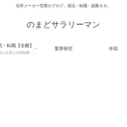
化学メーカー営業のブログ。就活・転職・副業ネタ。
のまどサラリーマン
活・転職【全般】
業界研究
年収
就職活動に必要な志望動機・メールマナー・業界研究などに役立つ知識を公開するページ。