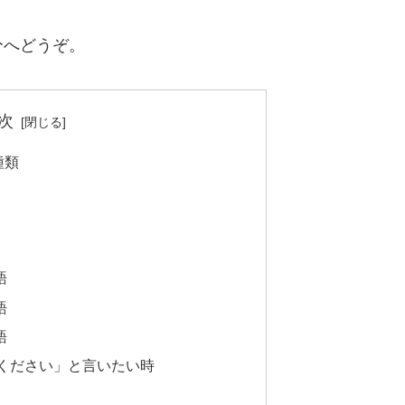
分へどうぞ。
次
種類
語
語
語
ください」と言いたい時