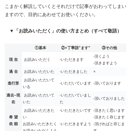
こまかく解説していくとそれだけで記事がおわってしまい
ますので、目的にあわせてお使いください。
▼「お読みいただく」の使い方まとめ（すべて敬語）
①基本
②+丁寧語”ます”
③その他
-頂くよう
現 在
お読みいただく
-いただきます
-頂きますよう
過 去
お読みいただいた
-いただきました
×
お読みいただいて
進行形
-いただいています
-頂いております
いる
過去~現
お読みいただいて
-いただいていまし
-頂いておりました
在
いた
た
お読みいただきた
-いただきたいです
-頂きたく思います
希 望
い
-頂きたく存じます
依 頼
お読みいただきたく
-頂ければと存じま
-いただきますよう
お読みいただくよう
す