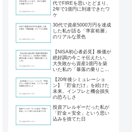
代でFIREを思いとどまり、
2年で1億円に到達できたワ
ケ
30代で資産5000万円を達成
した私が語る「準富裕層」
のリアルな景色
【NISA初心者必見】株価が
絶好調の今こそ伝えたい。
大失敗から資産1億円を築
いた私の「暴落の乗りこな
し方」
【20年後シミュレーショ
ン】「貯金だけ」を続けた
未来。インフレと機会損失
の恐ろしさ
投資アレルギーだった私が
「貯金＝安全」という思い
込みを捨てた日