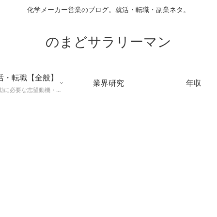
化学メーカー営業のブログ。就活・転職・副業ネタ。
のまどサラリーマン
活・転職【全般】
業界研究
年収
就職活動に必要な志望動機・メールマナー・業界研究などに役立つ知識を公開するページ。