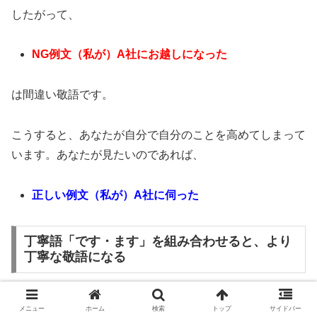
したがって、
NG例文（私が）A社にお越しになった
は間違い敬語です。
こうすると、あなたが自分で自分のことを高めてしまって
います。あなたが見たいのであれば、
正しい例文（私が）A社に伺った
丁寧語「です・ます」を組み合わせると、より
丁寧な敬語になる
「来る」の敬語変換（謙譲語・尊敬語・丁寧語）を使うと
メニュー
ホーム
検索
トップ
サイドバー