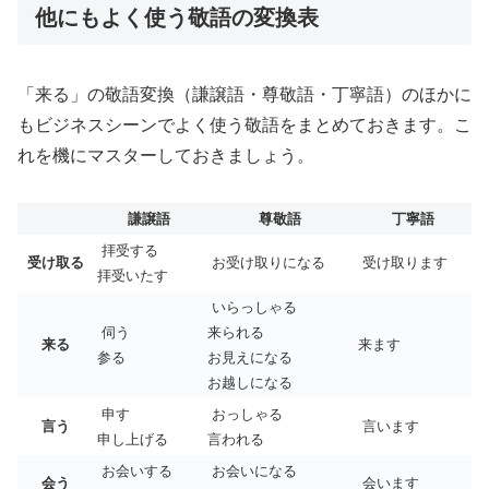
他にもよく使う敬語の変換表
「来る」の敬語変換（謙譲語・尊敬語・丁寧語）のほかに
もビジネスシーンでよく使う敬語をまとめておきます。こ
れを機にマスターしておきましょう。
謙譲語
尊敬語
丁寧語
拝受する
受け取る
お受け取りになる
受け取ります
拝受いたす
いらっしゃる
伺う
来られる
来る
来ます
参る
お見えになる
お越しになる
申す
おっしゃる
言う
言います
申し上げる
言われる
お会いする
お会いになる
会う
会います