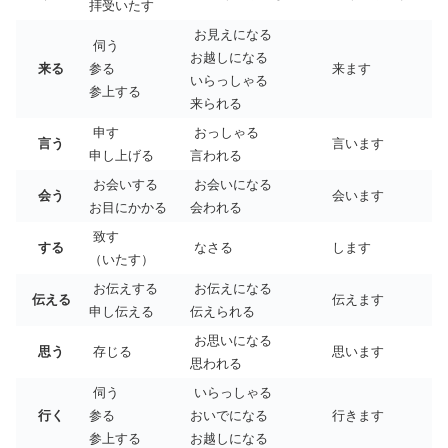
拝受いたす
お見えになる
伺う
お越しになる
来る
参る
来ます
いらっしゃる
参上する
来られる
申す
おっしゃる
言う
言います
申し上げる
言われる
お会いする
お会いになる
会う
会います
お目にかかる
会われる
致す
する
なさる
します
（いたす）
お伝えする
お伝えになる
伝える
伝えます
申し伝える
伝えられる
お思いになる
思う
存じる
思います
思われる
伺う
いらっしゃる
行く
参る
おいでになる
行きます
参上する
お越しになる