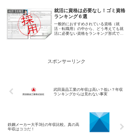
がありました。・広報活動『2018年3月1
日以降』・...
就活に資格は必要なし！ゴミ資格
就活【全般】
ランキング６選
一般的におすすめされている資格（就
活・転職用）の中から、どう考えても就
活に必要ない資格をランキング形式で紹
介。資格なし就活生もご安心ください。
企業は自己申告が許される資格など参考
程度にしか考えていません。決してユ◯
キャンのCMに惑わされない...
スポンサーリンク
武田薬品工業の年収は高い？低い？年収
ランキングからは見れない事実
鉄鋼メーカー大手3社の年収比較。真の高
年収はココだ！