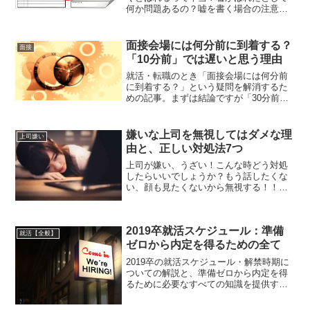
何か問題あるの？嘘を書く場合の注意点
は？もし嘘を書くとしたら、どの資格を
どのくらい盛ったらよいの？という就
活・転職者の質問に答えていく記事で
面接会場には何分前に到着する？
面接
す。質問：就活の履歴書ES...
「10分前」では遅いと思う理由
就活・転職のとき「面接会場には何分前
に到着する？」という疑問を解消するた
めの記事。まずは結論ですが「30分前に
は面接会場に到着しておく。ただし面接
会場に入るのは10分前でよい」が鉄則マ
ナー。その根拠としては以下4つありま
嫌いな上司を無視してはダメな理
上司嫌い
す。 時間ピッタリの...
由と、正しい対処法7つ
上司が嫌い、うざい！こんな時どう対処
したらいいでしょうか？もう話したくな
い、顔も見たくないから無視する！！と
いう意見があるようですが…。残念なが
ら「無視する」は上司が嫌いな時の正し
い対処法とは言えません。そこで今回は
2019卒就活スケジュール：準備
なぜ「上司を無視する」が...
就活【全般】
ゼロから内定を得るための全て
2019卒の就活スケジュール・解禁時期に
ついての解説と、準備ゼロから内定を得
るために必要なすべての知識を提供する
記事。経団連より、2019卒の就活スケジ
ュール・解禁時期は以下のとおりに発表