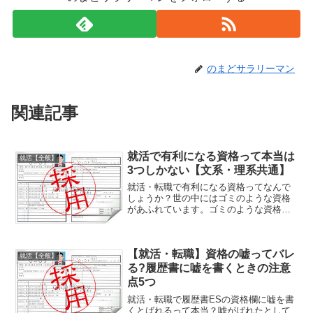
のまどサラリーマン
関連記事
就活で有利になる資格って本当は
就活【全般】
3つしかない【文系・理系共通】
就活・転職で有利になる資格ってなんで
しょうか？世の中にはゴミのような資格
があふれています。ゴミのような資格を
すすめるウェブサイトやCMも数多くあり
ます。そこで今回は就活を本当に有利に
進められる資格だけをまとめました。
【就活・転職】資格の嘘ってバレ
（文系・理系共通）就活・...
就活【全般】
る?履歴書に嘘を書くときの注意
点5つ
就活・転職で履歴書ESの資格欄に嘘を書
くとばれるって本当？嘘がばれたとして