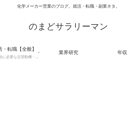
化学メーカー営業のブログ。就活・転職・副業ネタ。
のまどサラリーマン
活・転職【全般】
業界研究
年収
就職活動に必要な志望動機・メールマナー・業界研究などに役立つ知識を公開するページ。