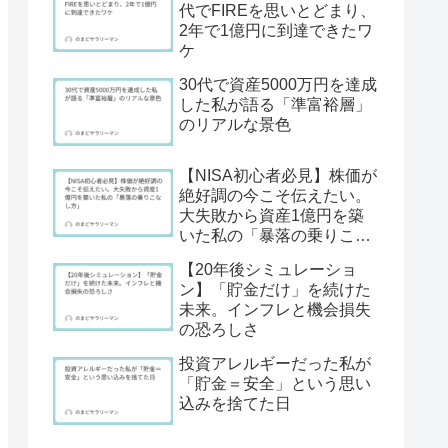
代でFIREを思いとどまり、
2年で1億円に到達できたワ
ケ
30代で資産5000万円を達成
した私が語る「準富裕層」
のリアルな景色
【NISA初心者必見】株価が
絶好調の今こそ伝えたい。
大失敗から資産1億円を築
いた私の「暴落の乗りこな
し方」
【20年後シミュレーショ
ン】「貯金だけ」を続けた
未来。インフレと機会損失
の恐ろしさ
投資アレルギーだった私が
「貯金＝安全」という思い
込みを捨てた日