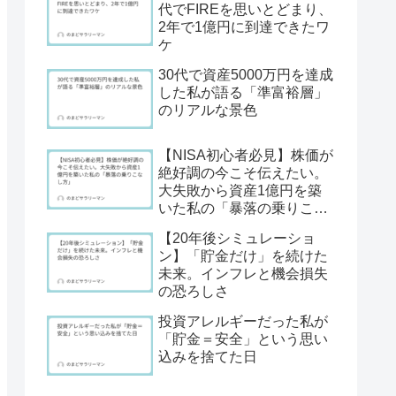
代でFIREを思いとどまり、
2年で1億円に到達できたワ
ケ
30代で資産5000万円を達成
した私が語る「準富裕層」
のリアルな景色
【NISA初心者必見】株価が
絶好調の今こそ伝えたい。
大失敗から資産1億円を築
いた私の「暴落の乗りこな
し方」
【20年後シミュレーショ
ン】「貯金だけ」を続けた
未来。インフレと機会損失
の恐ろしさ
投資アレルギーだった私が
「貯金＝安全」という思い
込みを捨てた日