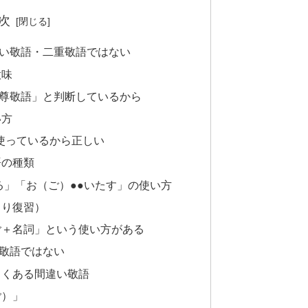
次
い敬語・二重敬語ではない
意味
尊敬語」と判断しているから
い方
を使っているから正しい
語の種類
る」「お（ご）●●いたす」の使い方
くり復習）
ご＋名詞」という使い方がある
敬語ではない
よくある間違い敬語
ご）」