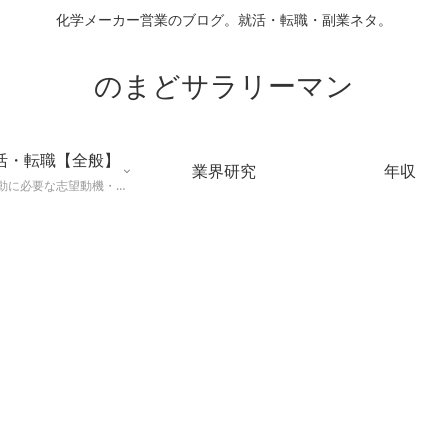
化学メーカー営業のブログ。就活・転職・副業ネタ。
のまどサラリーマン
活・転職【全般】
業界研究
年収
就職活動に必要な志望動機・メールマナー・業界研究などに役立つ知識を公開するページ。