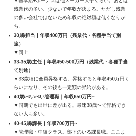
▼基本給+ボーナスは他メーカー大手くらい。あとは
残業代の多い、少ないで年収が決まる。ただし残業
の多い会社ではないため年収の絶対額は低くなりが
ち。
30歳/担当｜年収400万円（残業代・各種手当て別
途）
▼同上
33-35歳/主任｜年収450-500万円（残業代・各種手当
て別途）
▼33歳頃に全員昇格する。昇格すると年収450万円く
らいになり、その後も一定額の昇給がある。
40歳/ぺいぺい管理職｜年収650万円~
▼同期でも出世に差が出る。最速38歳〜で昇格でき
ない人も多い。
40-45歳/課長｜年収700万円~
▼
管理職・中級クラス。部下のいる課長職。ここま