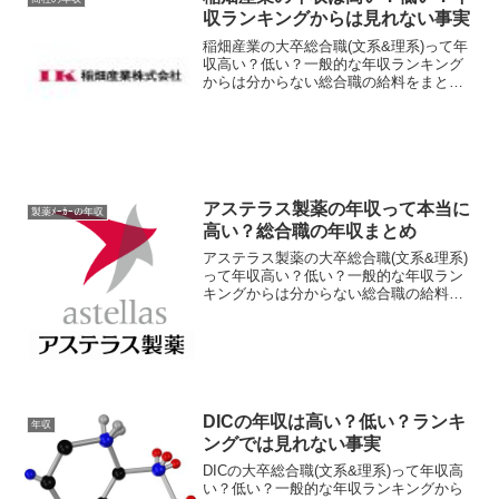
み年収、...
収ランキングからは見れない事実
稲畑産業の大卒総合職(文系&理系)って年
収高い？低い？一般的な年収ランキング
からは分からない総合職の給料をまとめ
てみました。新卒(学部卒/院卒)〜20歳
代・30歳・35歳・40歳・50歳での目安年
収と、各役職ごとの目安年収、残業代こ
み年収、...
アステラス製薬の年収って本当に
製薬ﾒｰｶｰの年収
高い？総合職の年収まとめ
アステラス製薬の大卒総合職(文系&理系)
って年収高い？低い？一般的な年収ラン
キングからは分からない総合職の給料を
まとめてみました。とくに理系・研究開
発職、事務系・間接部門の年収につい
て。MR(営業)の年収については別途、記
事にします。新卒(...
DICの年収は高い？低い？ランキ
年収
ングでは見れない事実
DICの大卒総合職(文系&理系)って年収高
い？低い？一般的な年収ランキングから