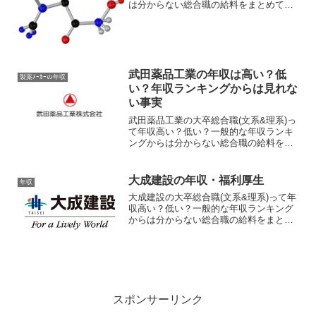
は分からない総合職の給料をまとめてみ
ました。新卒(学部卒/院卒)〜20歳代・30
歳・35歳・40歳・50歳での目安年収と、
役職ごとの目安年収および、福利厚生こ
み年...
武田薬品工業の年収は高い？低
製薬ﾒｰｶｰの年収
い？年収ランキングからは見れな
い事実
武田薬品工業の大卒総合職(文系&理系)っ
て年収高い？低い？一般的な年収ランキ
ングからは分からない総合職の給料をま
とめてみました。とくに理系・研究開発
職、事務系・間接部門の年収について。
MR(営業)の年収については別途、記事に
大成建設の年収・福利厚生
年収
します。新卒(学...
大成建設の大卒総合職(文系&理系)って年
収高い？低い？一般的な年収ランキング
からは分からない総合職の給料をまとめ
てみました。新卒(学部卒/院卒)〜20歳
代・30歳・35歳・40歳・50歳での目安年
収と、各役職ごとの目安年収、残業代こ
み年収、...
スポンサーリンク