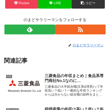
Pocket
LINE
コピー
のまどサラリーマンをフォローする
のまどサラリーマン
関連記事
三菱食品の年収まとめ｜食品系専
年収
門商社No.1なのに…
三菱食品の大卒総合職(文系&理系)って年
収高い？低い？一般的な年収ランキング
からは分からない総合職の給料をまとめ
てみました。新卒(学部卒/院卒)〜20歳
代・30歳・35歳・40歳・50歳での目安年
収と、各役職ごとの目安年収、残業代こ
稲畑産業の年収は高い？低い？年
商社の年収