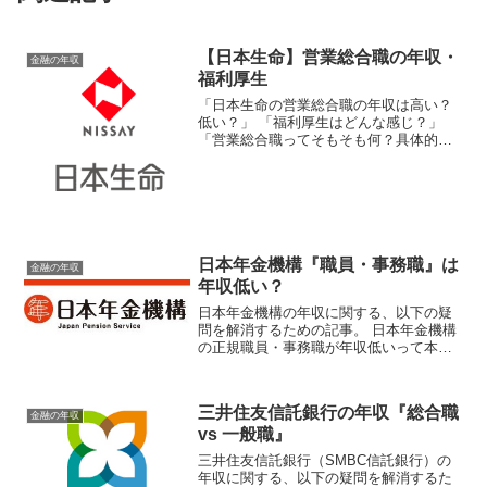
【日本生命】営業総合職の年収・
金融の年収
福利厚生
「日本生命の営業総合職の年収は高い？
低い？」 「福利厚生はどんな感じ？」
「営業総合職ってそもそも何？具体的に
はどんな仕事をするの？」などの疑問に
答えるために、日本生命の営業総合職に
関する情報を紹介する記事です。生命保
険業界への就活・転職を...
日本年金機構『職員・事務職』は
金融の年収
年収低い？
日本年金機構の年収に関する、以下の疑
問を解消するための記事。 日本年金機構
の正規職員・事務職が年収低いって本
当？ 日本年金機構の平均年収は？ 日本年
金機構の理事長/理事/監事/所長/課長の年
収は？ 日本年金機構の福利厚生は？それ
三井住友信託銀行の年収『総合職
では正規職員...
金融の年収
vs 一般職』
三井住友信託銀行（SMBC信託銀行）の
年収に関する、以下の疑問を解消するた