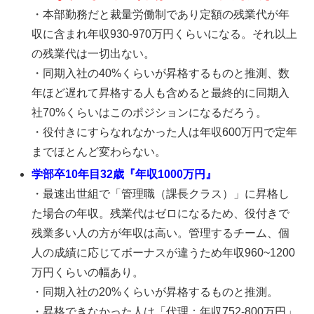
・本部勤務だと裁量労働制であり定額の残業代が年
収に含まれ年収930-970万円くらいになる。それ以上
の残業代は一切出ない。
・同期入社の40%くらいが昇格するものと推測、数
年ほど遅れて昇格する人も含めると最終的に同期入
社70%くらいはこのポジションになるだろう。
・役付きにすらなれなかった人は年収600万円で定年
までほとんど変わらない。
学部卒10年目32歳『年収1000万円』
・最速出世組で「管理職（課長クラス）」に昇格し
た場合の年収。残業代はゼロになるため、役付きで
残業多い人の方が年収は高い。管理するチーム、個
人の成績に応じてボーナスが違うため年収960~1200
万円くらいの幅あり。
・同期入社の20%くらいが昇格するものと推測。
・昇格できなかった人は「代理：年収752-800万円」