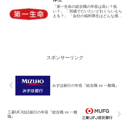
「第一生命の総合職の年収は高い？低
い？」 「30歳でだいたいどれくらいもら
える？」 「会社の福利厚生はどんな感
じ？」などの疑問に答えるために、第一
生命の総合職の年収や福利厚生に関する
情報を紹介する記事。初任給（学部
卒）〜20歳代・30歳代・...
スポンサーリンク
みずほ銀行の年収『総合職 vs 一般職』
三菱UFJ信託銀行の年収『総合職 vs 一般
職』