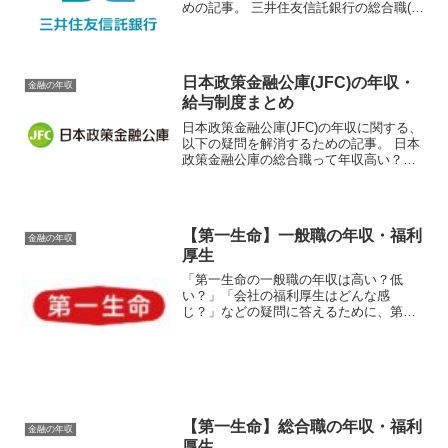
めの記事。 三井住友信託銀行の総合職(G
コース全国転勤型)って年収高い？低い？
三井住友信託銀行の一般職(Aコース地域
限定型)って年収高い？ 三井住友信託銀行
の総合職...
日本政策金融公庫(JFC)の年収・
金融の年収
給与制度まとめ
日本政策金融公庫(JFC)の年収に関する、
以下の疑問を解消するための記事。 日本
政策金融公庫の総合職って年収高い？低
い？ 日本政策金融公庫の平均年収は？ 日
本政策金融公庫の総裁/副総裁/理事/局長/
課長/参事/企画役/の年収は？ 日本政策
金...
【第一生命】一般職の年収・福利
金融の年収
厚生
「第一生命の一般職の年収は高い？低
い？」「会社の福利厚生はどんな感
じ？」などの疑問に答えるために、第一
生命の一般職の年収や福利厚生に関する
情報を紹介する記事です。初任給（学部
卒）〜20歳代・30歳代くらいまでの目安
年収と主な福利厚生制度をま...
【第一生命】総合職の年収・福利
金融の年収
厚生