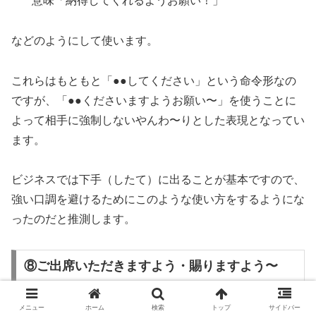
意味「納得してくれるようお願い！」
などのようにして使います。
これらはもともと「●●してください」という命令形なの
ですが、「●●くださいますようお願い〜」を使うことに
よって相手に強制しないやんわ〜りとした表現となってい
ます。
ビジネスでは下手（したて）に出ることが基本ですので、
強い口調を避けるためにこのような使い方をするようにな
ったのだと推測します。
⑧ご出席いただきますよう・賜りますよう〜
メニュー
ホーム
検索
トップ
サイドバー
目上・ビジネスメールにもつかえる丁寧な「出席してくだ