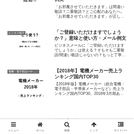
「お邪魔させていただきます」は間違い
敬語？二重敬語？とご心配のあなたへ。
「お邪魔させていただきます」が正しい
敬語である理由とビジネスシーンでの使
い方（電話・メール・手紙・文書・社内
上司・社外取引先・目上・就活・転
「ご登録いただけますでしょう
ビジネス敬語
職）、例文を紹介します。「お...
か？」意味と使い方・メール例文
ビジネスメールに「ご登録いただけます
でしょうか」は使える？そもそも二重敬
語/間違い敬語じゃないの？もっと丁寧な
敬語ってなに？とご心配のあなたへ。ビ
ジネスにおける「ご登録いただけますで
しょうか？」はとくに商談や電話対応で
【2018年】電機メーカー売上ラ
電機・電子部品ﾒｰｶｰ業界研究
使われる敬語。二重敬語...
ンキング国内TOP30
【2018年版】電機メーカー（総合電機・
電子部品・半導体メーカーなど）売上ラ
ンキング国内TOP30。2018年3月期ある
いは同等の決算報告書から最新の売上ラ
ンキングを紹介します。複数の分野にま
たがるため、分野ごとのランキングも記
事の最後にて...
敬語「お使いいただく vs くださ
ビジネス敬語
る」の意味と違い・使い分け
メニュー
ホーム
検索
トップ
サイドバー