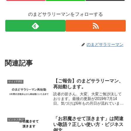
のまどサラリーマンをフォローする
のまどサラリーマン
関連記事
【ご報告】のまどサラリーマン、
サイドFIRE
再始動します。
読者の皆さん、大変、大変ご無沙汰して
おります。最後の更新が2019年7月14
日。気づけば6年もの月日が流れていまし
た。「のまどサラリーマンはどこへ消え
たんだ？」「なぜ更新がパタッと止まっ
た？」「まさか…」中には僕の”死亡説”ま
「お邪魔させて頂きます」は間違
ビジネス敬語
で流れていたな...
い敬語？正しい使い方・ビジネス
例文