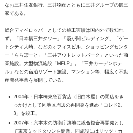
なお三井住友銀行、三井物産とともに三井グループの御三
家である。
総合ディベロッパーとしての施工実績は国内外で数知れ
ず。「日本橋三井タワー」「霞が関ビルディング」「ゲー
トシティ大崎」などのオフィスビル。ショッピングセンタ
ー「ららぽーと」「三井アウトレットパーク」といった商
業施設。大型物流施設「MFLP」。「三井ガーデンホテ
ル」などの宿泊リゾート施設、マンション等、幅広く不動
産開発事業を展開している。
2004年：日本橋東急百貨店（旧白木屋）の閉店をき
っかけとして同地区周辺の再開発を進め「コレド2、
3」を竣工。
2007年：六本木の防衛庁跡地に総合複合再開発とし
て東京ミッドタウンを開業。同施設にはリッツ・カ