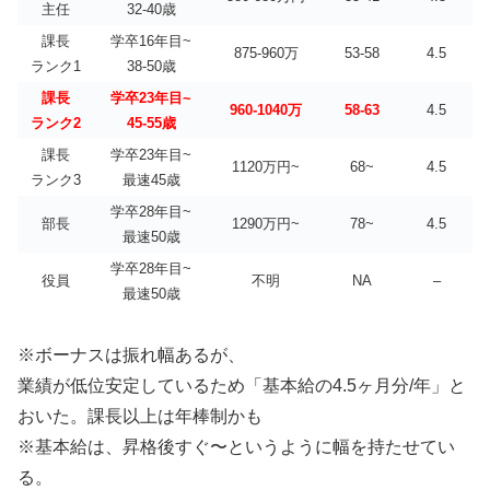
主任
32-40歳
課長
学卒16年目~
875-960万
53-58
4.5
ランク1
38-50歳
課長
学卒23年目~
960-1040万
58-63
4.5
ランク2
45-55歳
課長
学卒23年目~
1120万円~
68~
4.5
ランク3
最速45歳
学卒28年目~
部長
1290万円~
78~
4.5
最速50歳
学卒28年目~
役員
不明
NA
–
最速50歳
※ボーナスは振れ幅あるが、
業績が低位安定しているため「基本給の4.5ヶ月分/年」と
おいた。課長以上は年棒制かも
※基本給は、昇格後すぐ〜というように幅を持たせてい
る。