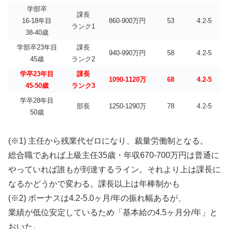
学部卒
課長
16-18年目
860-900万円
53
4.2-5
ランク1
38-40歳
学部卒23年目
課長
940-990万円
58
4.2-5
45歳
ランク2
学卒23年目
課長
1090-1120万
68
4.2-5
45-50歳
ランク3
学卒28年目
部長
1250-1290万
78
4.2-5
50歳
(※1) 主任から残業代ゼロになり、裁量労働制となる。
総合職であれば上級主任35歳・年収670-700万円は普通に
やっていれば誰もが到達するライン。それより上は課長に
なるかどうかで変わる。課長以上は年棒制かも
(※2) ボーナスは4.2-5.0ヶ月/年の振れ幅あるが、
業績が低位安定しているため「基本給の4.5ヶ月分/年」と
おいた。