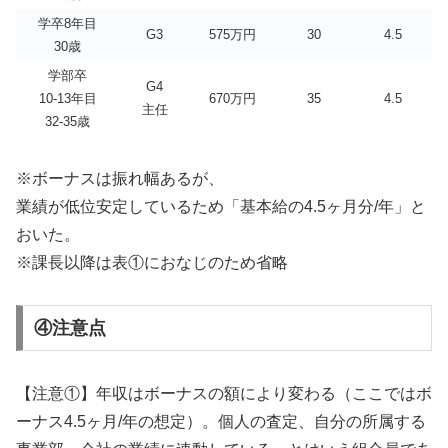
学卒8年目
G3
575万円
30
4.5
30歳
学部卒
G4
10-13年目
670万円
35
4.5
主任
32-35歳
※ボーナスは振れ幅あるが、
業績が低位安定しているため「基本給の4.5ヶ月分/年」と
おいた。
※課長以降は表①におなじのため省略
④注意点
【注意①】年収はボーナスの額により変わる（ここではボ
ーナス4.5ヶ月/年の想定）。個人の査定、自分の所属する