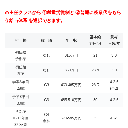
※主任クラスから ①裁量労働制と ②普通に残業代をもら
う給与体系 を選択できます。
基本給
賞与
年 齢
役 職
年 収
万円/月
月数/年
初任給
なし
315万円
21
3.0
学部卒
初任給
なし
350万円
23.4
3.0
院卒
学卒6年目
4.2-5
G3
460-485万円
28.5
28歳
(※2)
学卒8年目
G3
485-510万円
30
4.2-5
30歳
学部卒
G4
10-13年目
570-595万円
35
4.2-5
主任
32-35歳