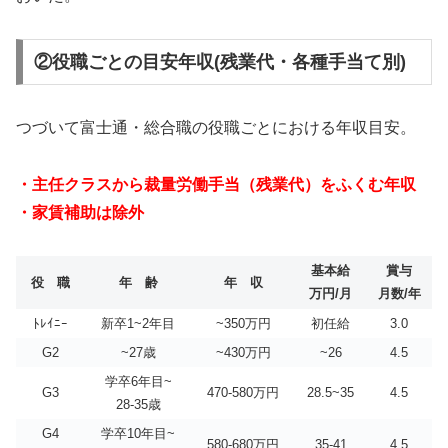
②役職ごとの目安年収(残業代・各種手当て別)
つづいて富士通・総合職の役職ごとにおける年収目安。
・主任クラスから裁量労働手当（残業代）をふくむ年収
・家賃補助は除外
基本給
賞与
役 職
年 齢
年 収
万円/月
月数/年
ﾄﾚｲﾆｰ
新卒1~2年目
~350万円
初任給
3.0
G2
~27歳
~430万円
~26
4.5
学卒6年目~
G3
470-580万円
28.5~35
4.5
28-35歳
G4
学卒10年目~
580-680万円
35-41
4.5