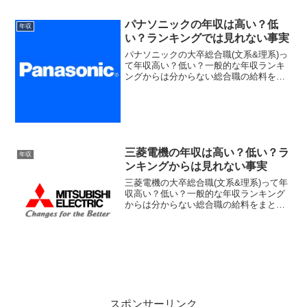
導体の工場で使われるセンサーを設計・
販売してます。画像出所：キーエンスの
パナソニックの年収は高い？低
年収
ホームページキーエンスの...
い？ランキングでは見れない事実
パナソニックの大卒総合職(文系&理系)っ
て年収高い？低い？一般的な年収ランキ
ングからは分からない総合職の給料をま
とめてみました。新卒(学部卒/院卒)〜20
歳代・30歳・35歳・40歳・50歳での目安
年収と、役職ごとの目安年収および、福
利厚生...
三菱電機の年収は高い？低い？ラ
年収
ンキングからは見れない事実
三菱電機の大卒総合職(文系&理系)って年
収高い？低い？一般的な年収ランキング
からは分からない総合職の給料をまとめ
てみました。新卒(学部卒/院卒)〜20歳
代・30歳・35歳・40歳・50歳での目安年
収と、役職ごとの目安年収および、福利
厚生こみ...
スポンサーリンク