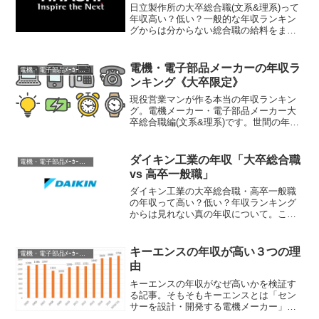
日立製作所の大卒総合職(文系&理系)って
年収高い？低い？一般的な年収ランキン
グからは分からない総合職の給料をまと
めてみました。新卒(学部卒/院卒)〜20歳
代・30歳・35歳・40歳・50歳での目安年
収と、役職ごとの目安年収および、福利
電機・電子部品メーカーの年収ラ
電機・電子部品ﾒｰｶｰ年収
厚生こ...
ンキング《大卒限定》
現役営業マンが作る本当の年収ランキン
グ。電機メーカー・電子部品メーカー大
卒総合職編(文系&理系)です。世間の年収
ランキングは一般職も含む平均なので大
卒には当てはまりません。そこで電機・
電子部品メーカー大卒・総合職の給料を
ダイキン工業の年収「大卒総合職
電機・電子部品ﾒｰｶｰ年収
まとめてみました。就...
vs 高卒一般職」
ダイキン工業の大卒総合職・高卒一般職
の年収って高い？低い？年収ランキング
からは見れない真の年収について。この
記事ではダイキン工業の年収に関する以
下の疑問を解消していきます。・大卒総
合職って年収高い？低い？・平均年収
キーエンスの年収が高い３つの理
電機・電子部品ﾒｰｶｰ年収
は？・主任/係長/課長/部...
由
キーエンスの年収がなぜ高いかを検証す
る記事。そもそもキーエンスとは「セン
サーを設計・開発する電機メーカー」。
消費者むけの商品ではなく、クルマや半