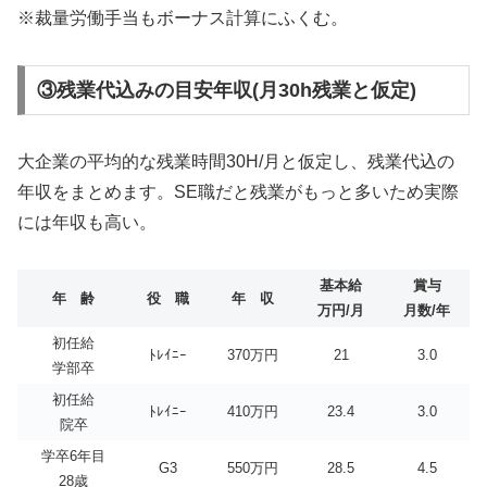
※裁量労働手当もボーナス計算にふくむ。
③残業代込みの目安年収(月30h残業と仮定)
大企業の平均的な残業時間30H/月と仮定し、残業代込の
年収をまとめます。SE職だと残業がもっと多いため実際
には年収も高い。
基本給
賞与
年 齢
役 職
年 収
万円/月
月数/年
初任給
ﾄﾚｲﾆｰ
370万円
21
3.0
学部卒
初任給
ﾄﾚｲﾆｰ
410万円
23.4
3.0
院卒
学卒6年目
G3
550万円
28.5
4.5
28歳