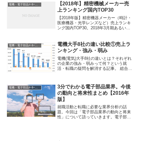
本国内ではなく世界。ほとんどが輸出で
【2018年】精密機械メーカー売
電機・電子部品ﾒｰｶｰ業界研究
ある(70%前後)...
上ランキング国内TOP30
【2018年版】精密機器メーカー（時計・
医療機器・光学レンズなど）売上ランキ
ング国内TOP30。2018年3月期あるいは
同等の決算報告書から最新の売上ランキ
ングを紹介します。複数の分野にまたが
るため、分野ごとのランキングも記事の
電機大手8社の違い比較①売上ラ
電機・電子部品ﾒｰｶｰ業界研究
最後にて別途...
ンキング・強み・弱み
電機(電気)大手8社の違いとは？それぞれ
の企業の強み・弱みって何？という就
活・転職の疑問を解消する記事。 総合電
機3社・電機大手8社とは？他大手との違
いは？ 総合電機メーカー3社・電機大手8
社の企業研究(強み・弱み・課題) 総合電
3分でわかる電子部品業界。今後
電機・電子部品ﾒｰｶｰ業界研究
機メーカー...
の動向と将来性まとめ【2016年
版】
就職活動と転職に必要な業界分析の話
題。今回は「電子部品業界の動向と将来
性」について語っていきます。電子部品
メーカーはグローバルにビジネスを展開
していて国内ばかり見ていても無意味。
世界全体の話から入ろうと思います。電
子部品業界の現状と今後(世...