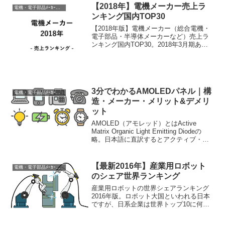
【2018年】電機メーカー売上ラ
電機・電子部品ﾒｰｶｰ業界研究
ンキング国内TOP30
【2018年版】電機メーカー（総合電機・
電子部品・半導体メーカーなど）売上ラ
ンキング国内TOP30。2018年3月期ある
いは同等の決算報告書から最新の売上ラ
ンキングを紹介します。複数の分野にま
たがるため、分野ごとのランキングも記
事の最後にて...
3分でわかるAMOLEDパネル｜構
電機・電子部品ﾒｰｶｰ業界研究
造・メーカー・メリット&デメリ
ット
AMOLED（アモレッド）とはActive
Matrix Organic Light Emitting Diodeの
略。日本語に直訳するとアクティブ・マ
トリックス有機発光ダイオードとなる。
AMOLEDパネルまたはOLEDパネルは有
機ELの技...
【最新2016年】産業用ロボット
電機・電子部品ﾒｰｶｰ業界研究
のシェア世界ランキング
産業用ロボットの世界シェアランキング
2016年版。ロボット大国といわれる日本
ですが、日系企業は世界トップ10に何社
ランクインしているでしょうか？産業用
ロボットが今後、伸びるマーケットは日