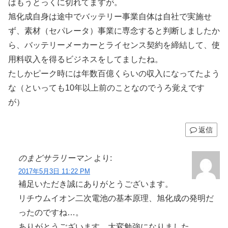
はもうとっくに切れてますが。
旭化成自身は途中でバッテリー事業自体は自社で実施せ
ず、素材（セパレータ）事業に専念すると判断しましたか
ら、バッテリーメーカーとライセンス契約を締結して、使
用料収入を得るビジネスをしてましたね。
たしかピーク時には年数百億くらいの収入になってたよう
な（といっても10年以上前のことなのでうろ覚えです
が）
返信
のまどサラリーマン
より:
2017年5月3日 11:22 PM
補足いただき誠にありがとうございます。
リチウムイオン二次電池の基本原理、旭化成の発明だ
ったのですね…。
ありがとうございます、大変勉強になりました。