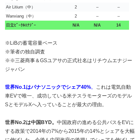
Air Litium（中）
2
–
–
Wanxiang（中）
2
–
–
日立ﾋﾞｰｸﾙｴﾅｼﾞｰ
N/A
N/A
14
※LiBの蓄電容量ベース
※筆者の独自調査
※※三菱商事＆GSユアサの正式社名はリチウムエナジー
ジャパン
世界No.1はパナソニックでシェア40%
。
これは電気自動
車EVで唯一、成功している米テスラモーターズのモデル
SとモデルXへ入っていることが最大の理由。
世界No.2は中国BYD。
中国政府の進める公共バスをEVに
する政策で2014年の7%から2015年の14%とシェアを大幅
に伸ばした。今後も中国政府の後押しでシェアを伸ばして