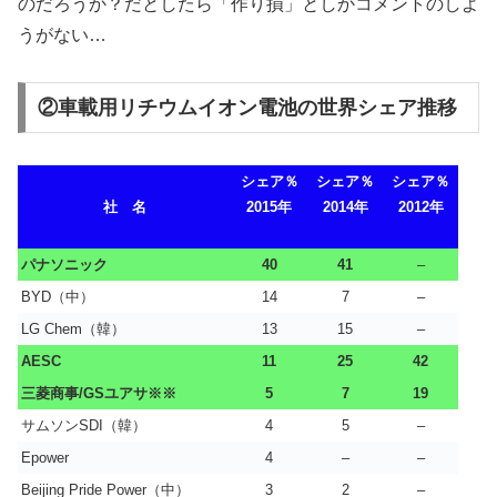
のだろうか？だとしたら「作り損」としかコメントのしよ
うがない…
②車載用リチウムイオン電池の世界シェア推移
シェア％
シェア％
シェア％
社 名
2015年
2014年
2012年
パナソニック
40
41
–
BYD（中）
14
7
–
LG Chem（韓）
13
15
–
AESC
11
25
42
三菱商事/GSユアサ※※
5
7
19
サムソンSDI（韓）
4
5
–
Epower
4
–
–
Beijing Pride Power（中）
3
2
–