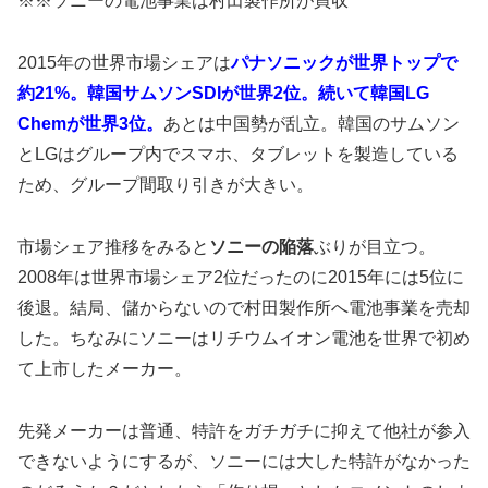
※※ソニーの電池事業は村田製作所が買収
2015年の世界市場シェアは
パナソニックが世界トップで
約21%。韓国サムソンSDIが世界2位。続いて韓国LG
Chemが世界3位。
あとは中国勢が乱立。韓国のサムソン
とLGはグループ内でスマホ、タブレットを製造している
ため、グループ間取り引きが大きい。
市場シェア推移をみると
ソニーの陥落
ぶりが目立つ。
2008年は世界市場シェア2位だったのに2015年には5位に
後退。結局、儲からないので村田製作所へ電池事業を売却
した。ちなみにソニーはリチウムイオン電池を世界で初め
て上市したメーカー。
先発メーカーは普通、特許をガチガチに抑えて他社が参入
できないようにするが、ソニーには大した特許がなかった