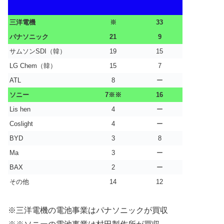
三洋電機
※
33
パナソニック
21
9
サムソンSDI（韓）
19
15
LG Chem（韓）
15
7
ATL
8
ー
ソニー
7※※
16
Lis hen
4
ー
Coslight
4
ー
BYD
3
8
Ma
3
ー
BAX
2
ー
その他
14
12
※三洋電機の電池事業はパナソニックが買収