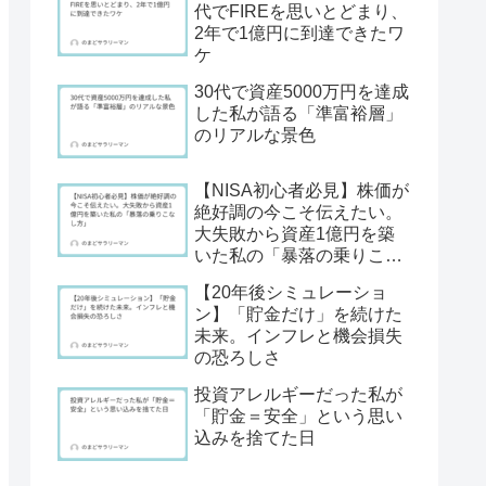
代でFIREを思いとどまり、
2年で1億円に到達できたワ
ケ
30代で資産5000万円を達成
した私が語る「準富裕層」
のリアルな景色
【NISA初心者必見】株価が
絶好調の今こそ伝えたい。
大失敗から資産1億円を築
いた私の「暴落の乗りこな
し方」
【20年後シミュレーショ
ン】「貯金だけ」を続けた
未来。インフレと機会損失
の恐ろしさ
投資アレルギーだった私が
「貯金＝安全」という思い
込みを捨てた日