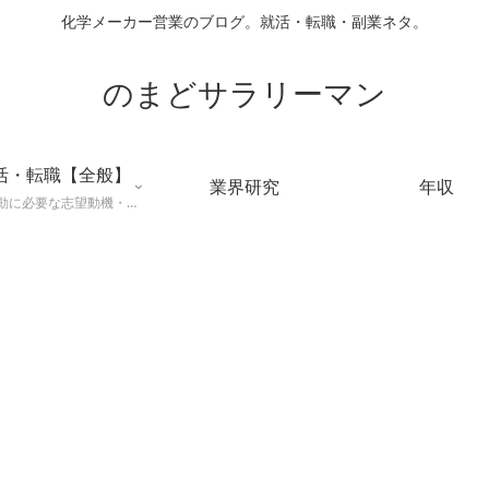
化学メーカー営業のブログ。就活・転職・副業ネタ。
のまどサラリーマン
活・転職【全般】
業界研究
年収
就職活動に必要な志望動機・メールマナー・業界研究などに役立つ知識を公開するページ。