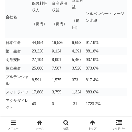
基礎利
保険料等
資産運用
益
収入
収益
ソルベンシー・マージ
会社名
ン比率
（億
（億円）
（億円）
円）
日本生命
44,884
16,526
6,682
917.9%
第一生命
23,220
9,124
4,291
881.8%
明治安田
27,194
8,901
5,467
937.9%
住友生命
25,086
7,587
3,526
873.6%
プルデンシャ
8,591
1,575
373
817.4%
ル
メットライフ
17,868
3,755
1,324
883.6%
アクサダイレ
43
0
-31
1723.2%
クト
2019年3月期の業績は不透明な市況環境が続くことや、円
メニュー
ホーム
検索
トップ
サイドバー