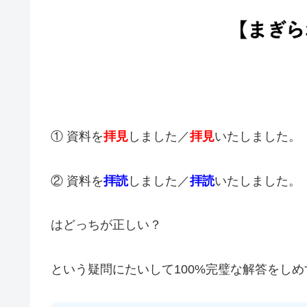
① 資料を
拝見
しました／
拝見
いたしました。
② 資料を
拝読
しました／
拝読
いたしました。
はどっちが正しい？
という疑問にたいして100%完璧な解答をしめ