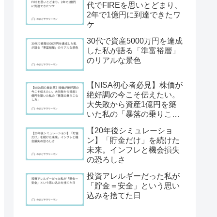
代でFIREを思いとどまり、
2年で1億円に到達できたワ
ケ
30代で資産5000万円を達成
した私が語る「準富裕層」
のリアルな景色
【NISA初心者必見】株価が
絶好調の今こそ伝えたい。
大失敗から資産1億円を築
いた私の「暴落の乗りこな
し方」
【20年後シミュレーショ
ン】「貯金だけ」を続けた
未来。インフレと機会損失
の恐ろしさ
投資アレルギーだった私が
「貯金＝安全」という思い
込みを捨てた日