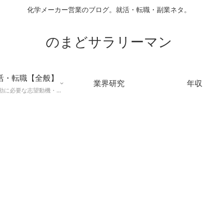
化学メーカー営業のブログ。就活・転職・副業ネタ。
のまどサラリーマン
活・転職【全般】
業界研究
年収
就職活動に必要な志望動機・メールマナー・業界研究などに役立つ知識を公開するページ。