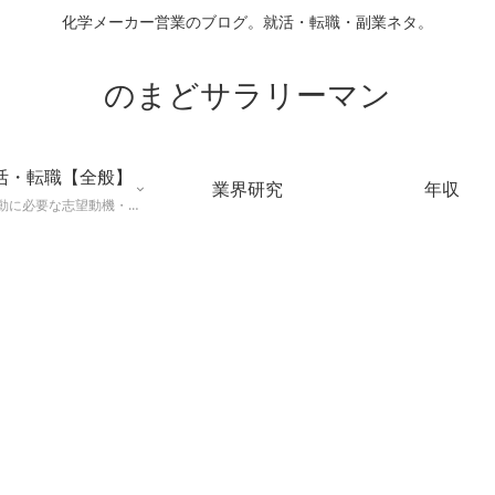
化学メーカー営業のブログ。就活・転職・副業ネタ。
のまどサラリーマン
活・転職【全般】
業界研究
年収
就職活動に必要な志望動機・メールマナー・業界研究などに役立つ知識を公開するページ。