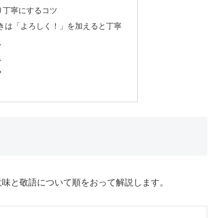
り丁寧にするコツ
きは「よろしく！」を加えると丁寧
入
入
？
意味と敬語について順をおって解説します。