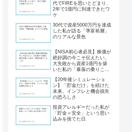
代でFIREを思いとどまり、
2年で1億円に到達できたワ
ケ
30代で資産5000万円を達成
した私が語る「準富裕層」
のリアルな景色
【NISA初心者必見】株価が
絶好調の今こそ伝えたい。
大失敗から資産1億円を築
いた私の「暴落の乗りこな
し方」
【20年後シミュレーショ
ン】「貯金だけ」を続けた
未来。インフレと機会損失
の恐ろしさ
投資アレルギーだった私が
「貯金＝安全」という思い
込みを捨てた日