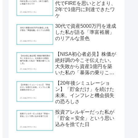
代でFIREを思いとどまり、
2年で1億円に到達できたワ
ケ
30代で資産5000万円を達成
した私が語る「準富裕層」
のリアルな景色
【NISA初心者必見】株価が
絶好調の今こそ伝えたい。
大失敗から資産1億円を築
いた私の「暴落の乗りこな
し方」
【20年後シミュレーショ
ン】「貯金だけ」を続けた
未来。インフレと機会損失
の恐ろしさ
投資アレルギーだった私が
「貯金＝安全」という思い
込みを捨てた日