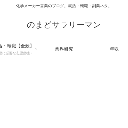
化学メーカー営業のブログ。就活・転職・副業ネタ。
のまどサラリーマン
活・転職【全般】
業界研究
年収
就職活動に必要な志望動機・メールマナー・業界研究などに役立つ知識を公開するページ。