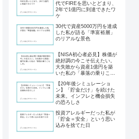
代でFIREを思いとどまり、
2年で1億円に到達できたワ
ケ
30代で資産5000万円を達成
した私が語る「準富裕層」
のリアルな景色
【NISA初心者必見】株価が
絶好調の今こそ伝えたい。
大失敗から資産1億円を築
いた私の「暴落の乗りこな
し方」
【20年後シミュレーショ
ン】「貯金だけ」を続けた
未来。インフレと機会損失
の恐ろしさ
投資アレルギーだった私が
「貯金＝安全」という思い
込みを捨てた日