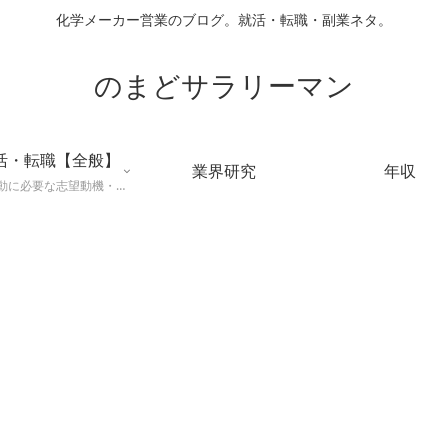
化学メーカー営業のブログ。就活・転職・副業ネタ。
のまどサラリーマン
活・転職【全般】
業界研究
年収
就職活動に必要な志望動機・メールマナー・業界研究などに役立つ知識を公開するページ。