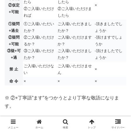
たら
したら
②仮定
×
②ご入場いただけ
②ご入場いただけま
+可能
れば
したら
①疑問
①ご入場いただい
ご入場いただきまし
-頂きましたでし
+過去
たか？
たか？
ょうか
②疑問
②ご入場いただけ
ご入場いただけます
-頂けますでしょ
+可能
るか？
か？
うか
③疑+
可
③ご入場いただけ
ご入場いただけまし
-頂けましたでし
+過
たか？
たか？
ょうか
ご入場いただけな
ご入場いただけませ
禁 止
×
い
ん
命 令
×
×
×
※ ②+丁寧語”ます”をつかうとより丁寧な敬語になりま
す。
※ 「頂く」「いただく」は漢字でも平仮名でもOK
メニュー
ホーム
検索
トップ
サイドバー