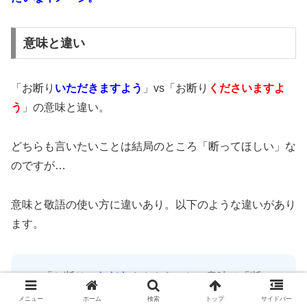
意味と違い
「お断り
いただきますよう
」vs「お断り
くださいますよ
う
」の意味と違い。
どちらも言いたいことは結局のところ「断ってほしい」な
のですが…
意味と敬語の使い方に違いあり。以下のような違いがあり
ます。
「お断り
いただき
ますよう」だと意味は「断っ
て
もらう
よう」
メニュー
ホーム
検索
トップ
サイドバー