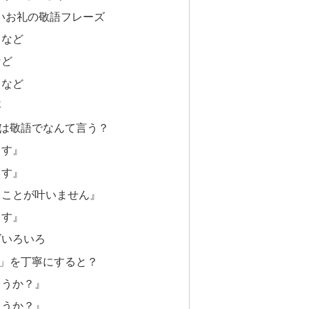
ないお礼の敬語フレーズ
』など
など
』など
事
は敬語でなんて言う？
ます』
ます』
ることが叶いません』
ます』
ズいろいろ
」を丁寧にすると？
ょうか？』
ょうか？』