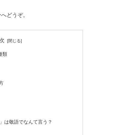
分へどうぞ。
次
種類
方
」は敬語でなんて言う？