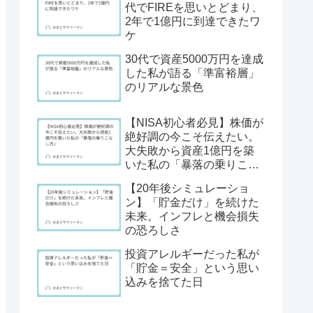
代でFIREを思いとどまり、
2年で1億円に到達できたワ
ケ
30代で資産5000万円を達成
した私が語る「準富裕層」
のリアルな景色
【NISA初心者必見】株価が
絶好調の今こそ伝えたい。
大失敗から資産1億円を築
いた私の「暴落の乗りこな
し方」
【20年後シミュレーショ
ン】「貯金だけ」を続けた
未来。インフレと機会損失
の恐ろしさ
投資アレルギーだった私が
「貯金＝安全」という思い
込みを捨てた日