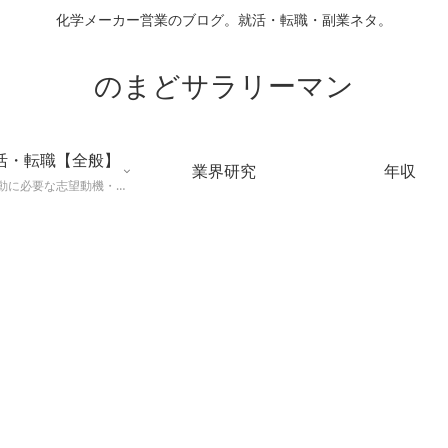
化学メーカー営業のブログ。就活・転職・副業ネタ。
のまどサラリーマン
活・転職【全般】
業界研究
年収
就職活動に必要な志望動機・メールマナー・業界研究などに役立つ知識を公開するページ。