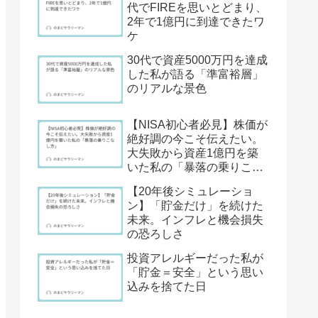
代でFIREを思いとどまり、
2年で1億円に到達できたワ
ケ
30代で資産5000万円を達成
した私が語る「準富裕層」
のリアルな景色
【NISA初心者必見】株価が
絶好調の今こそ伝えたい。
大失敗から資産1億円を築
いた私の「暴落の乗りこな
し方」
【20年後シミュレーショ
ン】「貯金だけ」を続けた
未来。インフレと機会損失
の恐ろしさ
投資アレルギーだった私が
「貯金＝安全」という思い
込みを捨てた日