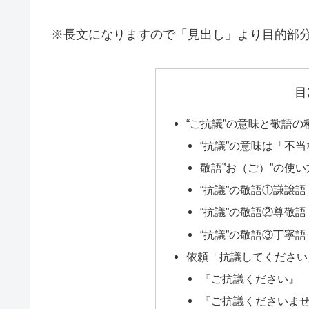
※長文になりますので「見出し」より目的部
目
“ご抗議”の意味と敬語の
“抗議”の意味は「不
敬語”お（ご）”の使い
“抗議”の敬語①謙譲語
“抗議”の敬語②尊敬語
“抗議”の敬語③丁寧語
依頼「抗議してください
『ご抗議ください』
『ご抗議くださいま