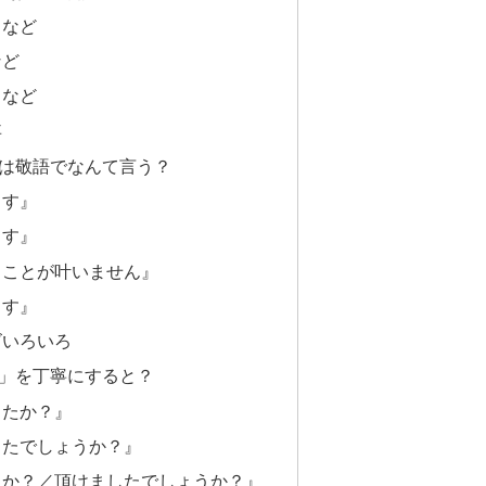
』など
など
』など
事
は敬語でなんて言う？
ます』
ます』
ることが叶いません』
ます』
ズいろいろ
」を丁寧にすると？
したか？』
したでしょうか？』
たか？／頂けましたでしょうか？』