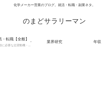
化学メーカー営業のブログ。就活・転職・副業ネタ。
のまどサラリーマン
活・転職【全般】
業界研究
年収
就職活動に必要な志望動機・メールマナー・業界研究などに役立つ知識を公開するページ。