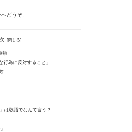
分へどうぞ。
次
種類
当な行為に反対すること」
方
」は敬語でなんて言う？
せ』